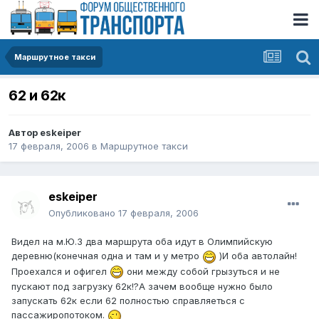
Маршрутное такси
62 и 62к
Автор
eskeiper
17 февраля, 2006
в
Маршрутное такси
eskeiper
Опубликовано
17 февраля, 2006
Видел на м.Ю.З два маршрута оба идут в Олимпийскую
деревню(конечная одна и там и у метро
)И оба автолайн!
Проехался и офигел
они между собой грызуться и не
пускают под загрузку 62к!?А зачем вообще нужно было
запускать 62к если 62 полностью справляеться с
пассажиропотоком.