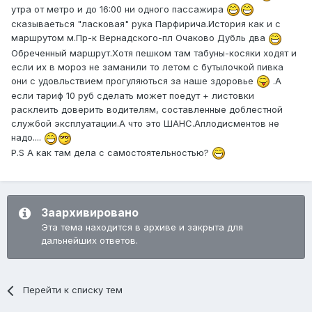
утра от метро и до 16:00 ни одного пассажира
сказываеться "ласковая" рука Парфирича.История как и с
маршрутом м.Пр-к Вернадского-пл Очаково Дубль два
Обреченный маршрут.Хотя пешком там табуны-косяки ходят и
если их в мороз не заманили то летом с бутылочкой пивка
они с удовльствием прогуляються за наше здоровье
.А
если тариф 10 руб сделать может поедут + листовки
расклеить доверить водителям, составленные доблестной
службой эксплуатации.А что это ШАНС.Аплодисментов не
надо....
P.S А как там дела с самостоятельностью?
Заархивировано
Эта тема находится в архиве и закрыта для
дальнейших ответов.
Перейти к списку тем