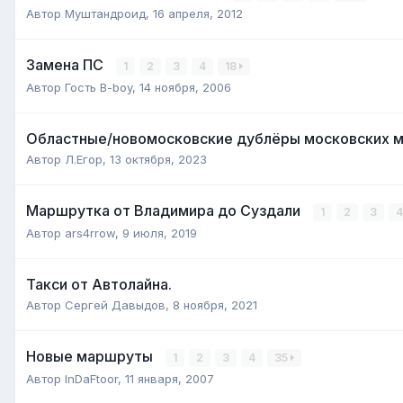
Автор
Муштандроид
,
16 апреля, 2012
Замена ПС
1
2
3
4
18
Автор Гость B-boy,
14 ноября, 2006
Областные/новомосковские дублёры московских 
Автор
Л.Егор
,
13 октября, 2023
Маршрутка от Владимира до Суздали
1
2
3
4
Автор
ars4rrow
,
9 июля, 2019
Такси от Автолайна.
Автор
Сергей Давыдов
,
8 ноября, 2021
Новые маршруты
1
2
3
4
35
Автор
InDaFtoor
,
11 января, 2007