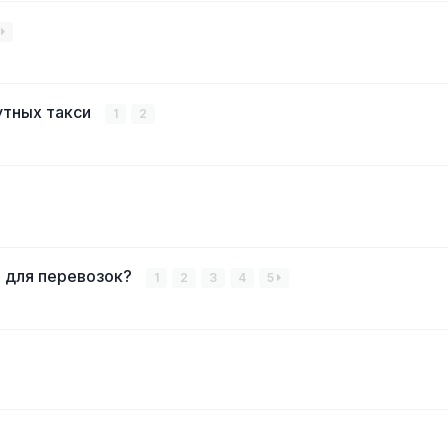
8
утных такси
1
2
е для перевозок?
1
2
3
4
5