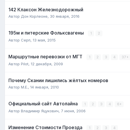
142 Клаксон Железнодорожный
Автор
Дон Корлеоне
,
30 января, 2016
195м и питерские Фольксвагены
1
2
Автор
Серп
,
13 мая, 2015
Маршрутные перевозки от МГТ
1
2
3
4
37
Автор
Pilot
,
12 декабря, 2009
Почему Скании лишились жёлтых номеров
Автор
М.Е.
,
14 января, 2010
Официальный сайт Автолайна
1
2
3
4
6
Автор
Владимир Яцукович
,
7 июня, 2006
Изменение Стоимости Проезда
1
2
3
4