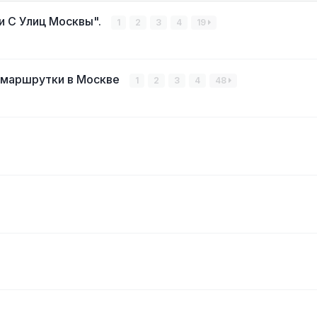
и С Улиц Москвы".
1
2
3
4
19
ь маршрутки в Москве
1
2
3
4
48