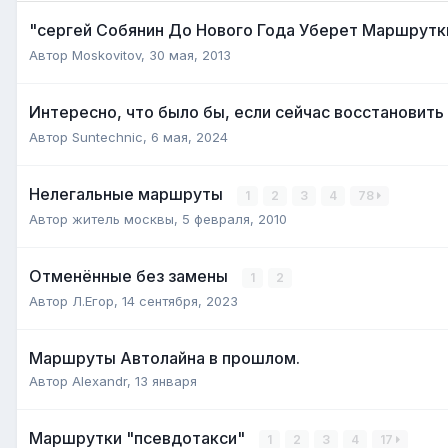
"сергей Собянин До Нового Года Уберет Маршрутк
Автор
Moskovitov
,
30 мая, 2013
Интересно, что было бы, если сейчас восстановит
Автор
Suntechnic
,
6 мая, 2024
Нелегальные маршруты
1
2
3
4
78
Автор
житель москвы
,
5 февраля, 2010
Отменённые без замены
1
2
Автор
Л.Егор
,
14 сентября, 2023
Маршруты Автолайна в прошлом.
Автор
Alexandr
,
13 января
Маршрутки "псевдотакси"
1
2
3
4
17