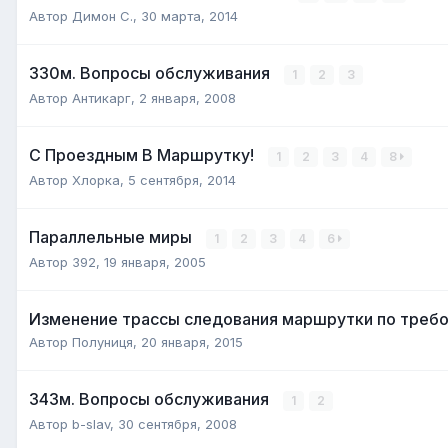
Автор
Димон С.
,
30 марта, 2014
330м. Вопросы обслуживания
1
2
3
Автор
Антикарг
,
2 января, 2008
С Проездным В Маршрутку!
1
2
3
4
8
Автор
Хлорка
,
5 сентября, 2014
Параллельные миры
1
2
3
4
6
Автор
392
,
19 января, 2005
Изменение трассы следования маршрутки по треб
Автор
Полуниця
,
20 января, 2015
343м. Вопросы обслуживания
1
2
Автор
b-slav
,
30 сентября, 2008