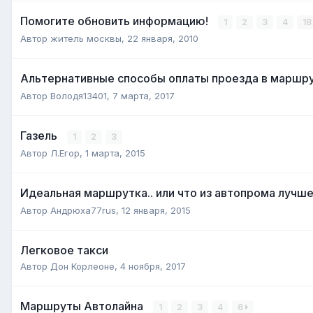
Помогите обновить информацию!
1
2
3
4
1
Автор
житель москвы
,
22 января, 2010
Альтернативные способы оплаты проезда в маршр
Автор
Володя13401
,
7 марта, 2017
Газель
1
2
3
Автор
Л.Егор
,
1 марта, 2015
Идеальная маршрутка.. или что из автопрома лучш
Автор
Андрюха77rus
,
12 января, 2015
Легковое такси
Автор
Дон Корлеоне
,
4 ноября, 2017
Маршруты Автолайна
1
2
3
4
6