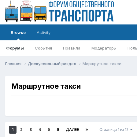
Browse
Activity
Форумы
События
Правила
Модераторы
Поль
Главная
Дискуссионный раздел
Маршрутное такси
Маршрутное такси
1
2
3
4
5
6
ДАЛЕЕ
Страница 1 из 12