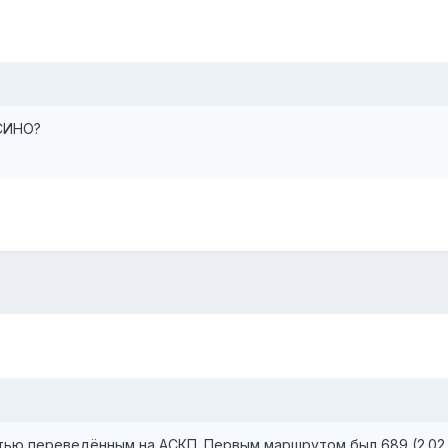
СИНО?
тью переведённым на АСКП. Первым маршрутом был 689 (2.02.20