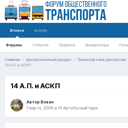
Browse
Activity
Форумы
События
Правила
Модераторы
Поль
Главная
Дискуссионный раздел
Транспортные дискуссии
14 А.П. и АСКП
14 А.П. и АСКП
Автор
Вован
1 марта, 2006
в
14 Автобусный парк