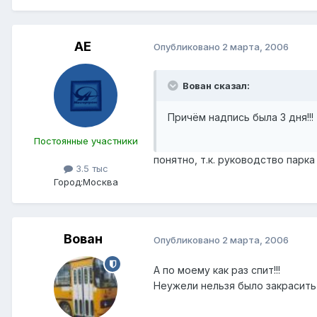
АЕ
Опубликовано
2 марта, 2006
Вован сказал:
Причём надпись была 3 дня!!!
Постоянные участники
понятно, т.к. руководство парка
3.5 тыс
Город:
Москва
Вован
Опубликовано
2 марта, 2006
А по моему как раз спит!!!
Неужели нельзя было закрасить 