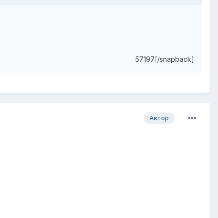
57197[/snapback]
Автор