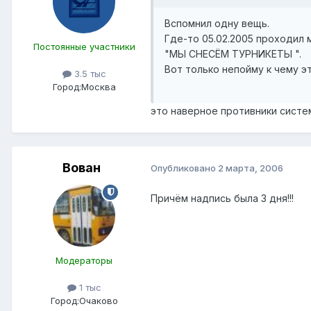
Вспомнил одну вещь.
Где-то 05.02.2005 проходил 
Постоянные участники
"МЫ СНЕСЁМ ТУРНИКЕТЫ ".
Вот только непойму к чему э
3.5 тыс
Город:
Москва
это наверное противники систе
Вован
Опубликовано
2 марта, 2006
Причём надпись была 3 дня!!!
Модераторы
1 тыс
Город:
Очаково