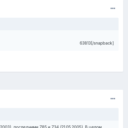
63813[/snapback]
03), последними 785 и 734 (21.05.2005). В целом,