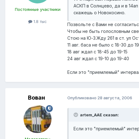
АСКП в Солнцево, да и в 14
Постоянные участники
скажешь о Новокосино.
1.8 тыс
Позвольте с Вами не согласитьс
Чтобы не быть голословным св
Стою на Ю-З.Жду 261 в ст. ул О
11 авг. баса не было с 18-30 до 1
18 авг ждал с 18-45 до 19-15
24 авг ждал с 19-10 до 19-40
Если это "приемлемый" интервал
Вован
Опубликовано
28 августа, 2006
artem_AAE сказал:
Если это "приемлемый" интерв
Модераторы