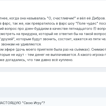
тнее, когда она называлась "О, счастливчик!" и вёл её Дибров
в фарс, так же, как превратилось в фарс шоу "Поле чудес" после
й вопрос про дзен-буддизм в качестве пятнадцатого (!) вопр
смотреть на придурка, который не ответил бы на такой вопрос
"друзей", которым будут звонить, состоит, кажется из пяти ч
 звонкам не удивляются.
вом эфире (дочь моего приятеля была раз на съёмках). Снима
оторые не идут - тем денег не выплачивается. А какого игрока 
уже догадались, что там давно всё куплено.
в НАСТОЯЩУЮ "Свою Игру"?