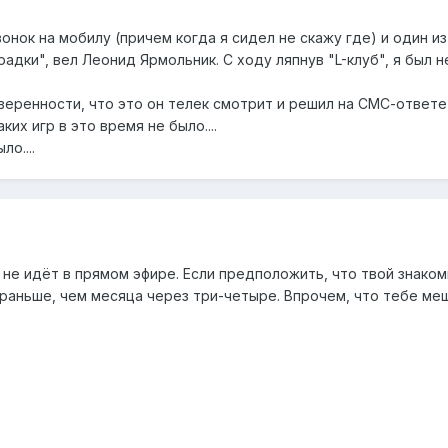
онок на мобилу (причем когда я сидел не скажу где) и один и
адки", вел Леонид Ярмольник. С ходу ляпнув "L-клуб", я был 
веренности, что это он телек смотрит и решил на СМС-ответе 
ких игр в это время не было....
о....
 не идёт в прямом эфире. Если предположить, что твой знако
 раньше, чем месяца через три-четыре. Впрочем, что тебе меш