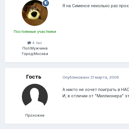
Я на Сименсе неколько раз прох
Постоянные участники
4 тыс
Пол:
Мужчина
Город:
Москва
Гость
Опубликовано
21 марта, 2006
А никто не хочет поиграть в НА
И, в отличии от "Миллионера" 
Прохожие