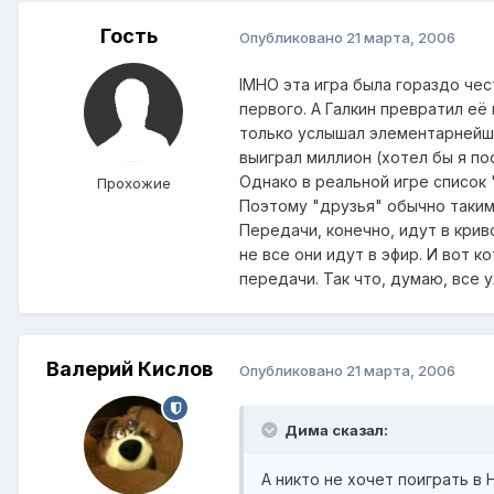
Гость
Опубликовано
21 марта, 2006
IMHO эта игра была гораздо чес
первого. А Галкин превратил её 
только услышал элементарнейши
выиграл миллион (хотел бы я по
Однако в реальной игре список 
Прохожие
Поэтому "друзья" обычно таким
Передачи, конечно, идут в кри
не все они идут в эфир. И вот к
передачи. Так что, думаю, все 
Валерий Кислов
Опубликовано
21 марта, 2006
Дима сказал:
А никто не хочет поиграть 