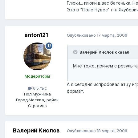
Глюки... глюки в вас батенька. Н
Это в "Поле Чудес" г-н Якубови
anton121
Опубликовано
17 марта, 2006
Валерий Кислов сказал:
Мне тоже, причем с результа
Модераторы
А я сегодня испробовал этцу иг
6.5 тыс
формат.
Пол:
Мужчина
Город:
Москва, район
Строгино
Валерий Кислов
Опубликовано
18 марта, 2006