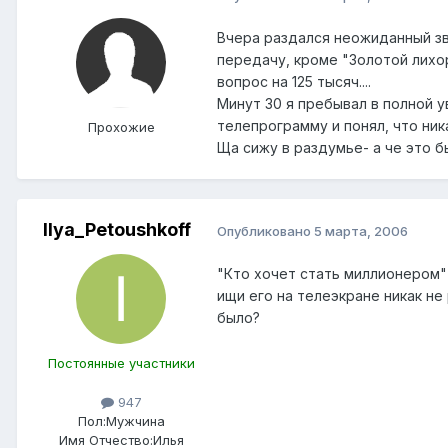
Вчера раздался неожиданный зв
передачу, кроме "Золотой лихор
вопрос на 125 тысяч....
Минут 30 я пребывал в полной у
телепрограмму и понял, что ника
Прохожие
Ща сижу в раздумье- а че это был
Ilya_Petoushkoff
Опубликовано
5 марта, 2006
"Кто хочет стать миллионером"
ищи его на телеэкране никак не
было?
Постоянные участники
947
Пол:
Мужчина
Имя Отчество:
Илья