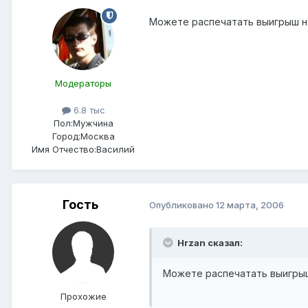
Можете распечатать выигрыш н
Модераторы
6.8 тыс
Пол:
Мужчина
Город:
Москва
Имя Отчество:
Василий
Гость
Опубликовано
12 марта, 2006
Hrzan сказал:
Можете распечатать выигрыш
Прохожие