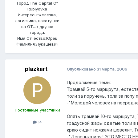
Город:
The Capital Of
Rublyovka
Интересы:
железка,
логистика, покатушки
на ОТ...в другие
города.
Имя Отчество:
Юрец
Фамилия:
Лукашевич
plazkart
Опубликовано
31 марта, 2006
Продолжение темы:
Трамвай 5-го маршрута, естест
толи за поручень, толи за попу 
-"Молодой человек на песредней
Постоянные участники
Опять трамвай 10-го маршрута, 
14
градусной жары одетые толи в к
краю сидит ножками шевелит. Та
-"Девонька моя!! ЭТО МЕСТО Н