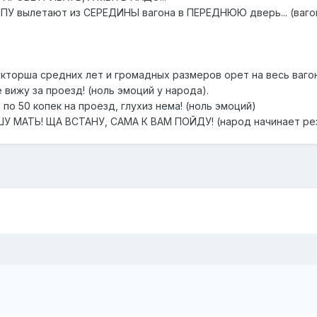
ЛПУ вылетают из СЕРЕДИНЫ вагона в ПЕРЕДНЮЮ дверь... (ваго
укторша средних лет и громадных размеров орет на весь вагон
 вижу за проезд! (ноль эмоций у народа).
о 50 копек на проезд, глухиз нема! (ноль эмоций)
АШУ МАТЬ! ЩА ВСТАНУ, САМА К ВАМ ПОЙДУ! (народ начинает ре