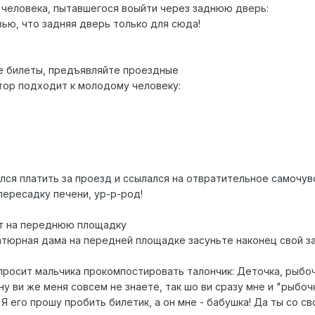
человека, пытавшегося воыйти через заднюю дверь:
вью, что задняя дверь только для сюда!
е билеты, предъявляйте проездные
ктор подходит к молодому человеку:
лся платить за проезд и ссылался на отвратительное самочув
пересадку печени, ур-р-род!
ет на переднюю площадку
атюрная дама на передней площадке засуньте наконец свой зад
просит мальчика прокомпостировать талончик: Деточка, рыбоч
 ну ви же меня совсем не знаете, так шо ви сразу мне и "рыбоч
!!!) Я его прошу пробить билетик, а он мне - бабушка! Да ты с