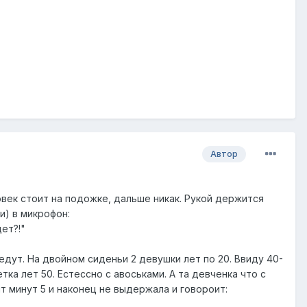
Автор
век стоит на подожке, дальше никак. Рукой держится
ти) в микрофон:
ет?!"
едут. На двойном сиденьи 2 девушки лет по 20. Ввиду 40-
ка лет 50. Естессно с авоськами. А та девченка что с
ит минут 5 и наконец не выдержала и говороит: