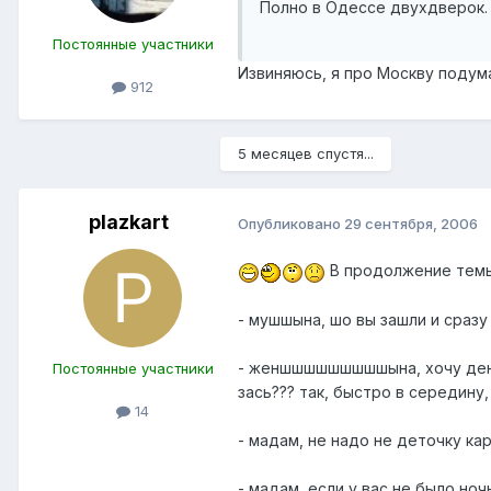
Полно в Одессе двухдверок. С
Пocтоянные участники
Извиняюсь, я про Москву подум
912
5 месяцев спустя...
plazkart
Опубликовано
29 сентября, 2006
В продолжение темы
- мушшына, шо вы зашли и сраз
- женшшшшшшшшшына, хочу денег
Постоянные участники
зась??? так, быстро в середину,
14
- мадам, не надо не деточку ка
- мадам, если у вас не было но