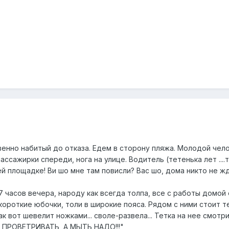
венно набитый до отказа. Едем в сторону пляжа. Молодой чело
пассажирки спереди, нога на улице. Водитель (тетенька лет ....
 площадке! Ви шо мне там повисли? Вас шо, дома никто не жд
7 часов вечера, народу как всегда толпа, все с работы домой 
ороткие юбочки, толи в широкие пояса. Рядом с ними стоит тет
к вот шевелит ножками... своле-развела... Тетка на нее смотр
Е ПРОВЕТРИВАТЬ, А МЫТЬ НАДО!!!"