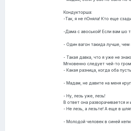
Кондукторша:
-Так, я не пОняла! Кто еще сзад
-Дама с авоськой! Если вам шо 
- Один вагон такида лучше, чем 
- Такая давка, что я уже не знаю
Мгновенно следует чей-то гром
- Какая разница, когда оба пуст
- Мадам, не давите на меня кру
- Ну, лезь уже, лезь!
В ответ она разворачивается и 
- Не лезь, а лезьте! А еще в шля
- Молодой человек в синей кепк