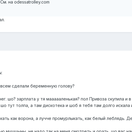
м. на odessatrolley.com
ал.
:
у всем сделали беременную голову?
. шо? зарплата у тя маааааленькая? пол Привоза скупила и в 
 шо тут толпа, а там дискотека и шоб я тебя там долго искала 
ркать как ворона, а лучче промурлыкать, как белый леблядь. 
чью мушшыны, не надо так на меня смотреть и орать, шо вас на