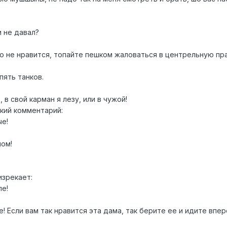
и не давал?
то не нравится, топайте пешком жаловаться в центрельную пр
пять танков.
, в свой карман я лезу, или в чужой!
кий комментарий:
ые!
пом!
изрекает:
пе!
е! Если вам так нравится эта дама, так берите ее и идите впер