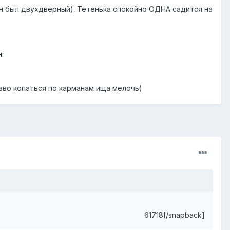
н был двухдверный). Тетенька спокойно ОДНА садится на
:
зво копаться по карманам ища мелочь)
61718[/snapback]