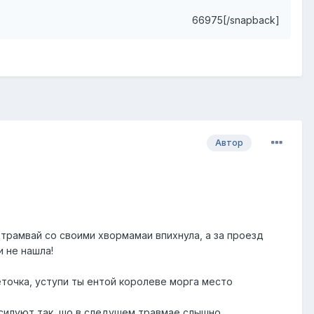
66975[/snapback]
Автор
трамвай со своими хвормамаи впихнула, а за проезд
и не нашла!
Деточка, уступи ты ентой королеве морга место
силуют так, шо в следушем травмае слышно...