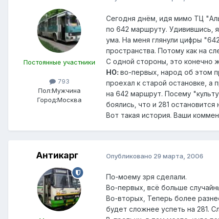
Сегодня днём, идя мимо ТЦ "Аль
по 642 маршруту. Удивившись, я
ума. На меня глянули цифры "64
пространства. Потому как на сл
С одной стороны, это конечно 
Постоянные участники
НО:
во-первых, народ об этом п
793
проехал к старой остановке, а
Пол:
Мужчина
на 642 маршрут. Посему "культу
Город:
Москва
боялись, что и 281 остановится 
Вот такая история. Ваши коммен
Антикарг
Опубликовано
29 марта, 2006
По-моему зря сделали.
Во-первых, всё больше случайн
Во-вторых, Теперь более разнес
будет сложнее успеть на 281. С