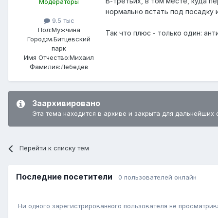
В-третьих, в том месте, куда п
Модераторы
нормально встать под посадку 
9.5 тыс
Пол:
Мужчина
Так что плюс - только один: ант
Город:
м.Битцевский
парк
Имя Отчество:
Михаил
Фамилия:
Лебедев
Заархивировано
Эта тема находится в архиве и закрыта для дальнейших 
Перейти к списку тем
Последние посетители
0 пользователей онлайн
Ни одного зарегистрированного пользователя не просматрив