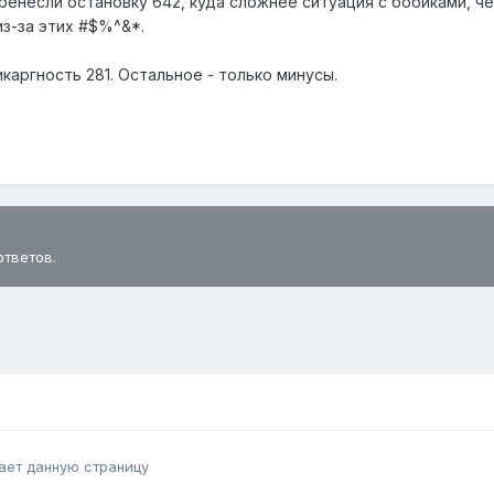
еренесли остановку 642, куда сложнее ситуация с бобиками, че
из-за этих #$%^&*.
икаргность 281. Остальное - только минусы.
ответов.
ает данную страницу