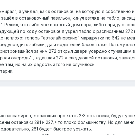
мирал", я увидел, как к остановке, на которую я собственно и 
 зашёл в остановочный павильон, кинул взгляд на табло, вися
2". Решил, что либо мне в жёлтый дом пора, либо наряду с с
едующей по ходу остановке я узрел табло с расписанием 272 и
же неплохо: теперь "автолайновские" маршрутки по 642 не ме
редупредить забыли, да и водителей басов тоже. Потому как 
 пристроившийся за ним 272 открыл двери усердно стучавшим 
рная очередь" , ждавшая 272 у следующей остановки, завидев
не там, но на их радость этого не случилось.
тарии.
ых пассажиров, желающих проехать 2-3 остановки, будут успе
ены остановки 281 и 227, что плохо большинству. Но для меня 
ледовательно, 281 будет быстрее уезжать.