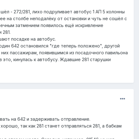
шёл - 272/281, лихо подруливает автобус 1 АП 5 колонны
щее на столбе неподалёку от остановки и чуть не сошёл с
олнечным затмением появилось ещё искривление
 281.
шают посадке на автобус.
один 642 остановился "где теперь положено", другой
в них пассажирам, появившимся из посадочного павильона
 это, кинулась к автобусу. Ждавшие 281 старушки
вать на 642 и задерживать отправление.
хорошо, так как 281 станет отправляться 281, а бабкам