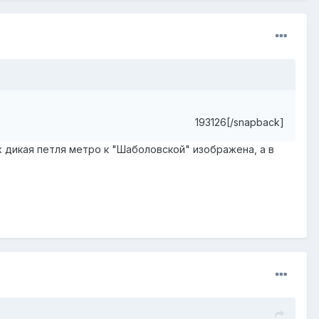
193126[/snapback]
х дикая петля метро к "Шаболовской" изображена, а в