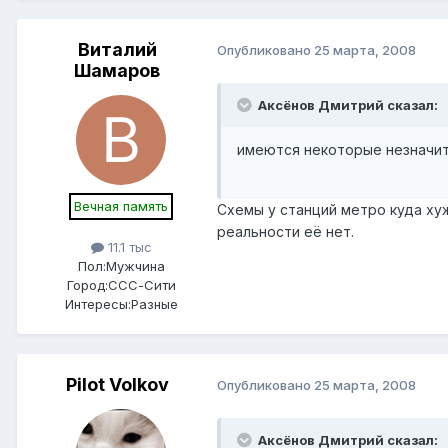
Виталий
Опубликовано
25 марта, 2008
Шамаров
Аксёнов Дмитрий сказал:
имеются некоторые незначит
Вечная память
Схемы у станций метро куда хуж
реальности её нет.
11.1 тыс
Пол:
Мужчина
Город:
ССС-Сити
Интересы:
Разные
Pilot Volkov
Опубликовано
25 марта, 2008
Аксёнов Дмитрий сказал: