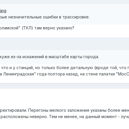
.jpg
рые незначительные ошибки в трассировке.
оламской" (ТКЛ) там верно указано?
хуже из-за искажений в масштабе карты города.
 что и у станций, но только более детальную (вроде той, что
 Ленинградская" года полтора назад, на стене палатки "МосС
рректировали. Перегоны мелкого заложения указаны более мен
е расположены неверно. Тем не менее, на данный момент - луч