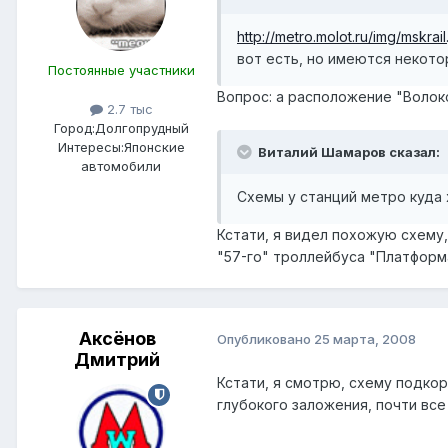
http://metro.molot.ru/img/mskrail
вот есть, но имеются некото
Постоянные участники
Вопрос: а расположение "Волок
2.7 тыс
Город:
Долгопрудный
Интересы:
Японские
Виталий Шамаров сказал:
автомобили
Схемы у станций метро куда 
Кстати, я видел похожую схему,
"57-го" троллейбуса "Платформа
Аксёнов
Опубликовано
25 марта, 2008
Дмитрий
Кстати, я смотрю, схему подко
глубокого заложения, почти вс