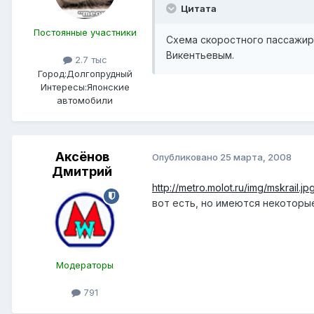
Цитата
Постоянные участники
Схема скоростного пассажир
Викентьевым.
2.7 тыс
Город:
Долгопрудный
Интересы:
Японские
автомобили
Аксёнов
Опубликовано
25 марта, 2008
Дмитрий
http://metro.molot.ru/img/mskrail.jp
вот есть, но имеются некоторы
Модераторы
791