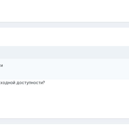
ти
еходной доступности?