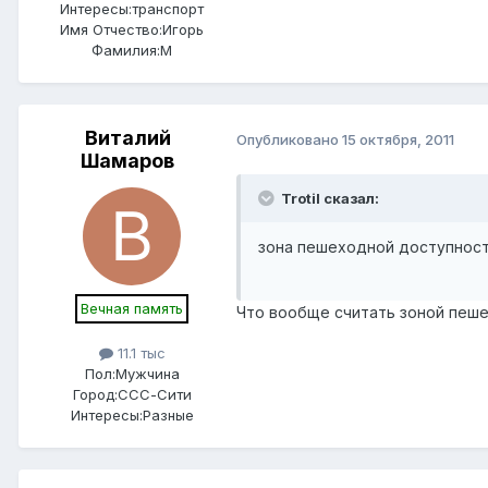
Интересы:
транспорт
Имя Отчество:
Игорь
Фамилия:
М
Виталий
Опубликовано
15 октября, 2011
Шамаров
Trotil сказал:
зона пешеходной доступнос
Вечная память
Что вообще считать зоной пеш
11.1 тыс
Пол:
Мужчина
Город:
ССС-Сити
Интересы:
Разные