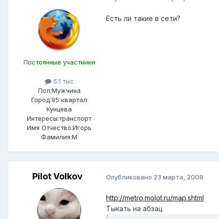
Есть ли такие в сети?
Постоянные участники
5.1 тыс
Пол:
Мужчина
Город:
95 квартал
Кунцева
Интересы:
транспорт
Имя Отчество:
Игорь
Фамилия:
М
Pilot Volkov
Опубликовано
23 марта, 2008
http://metro.molot.ru/map.shtml
Тыкать на абзац