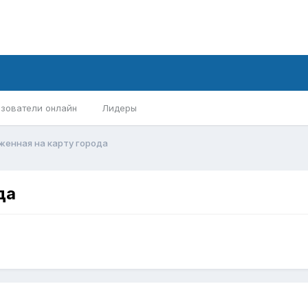
зователи онлайн
Лидеры
женная на карту города
да