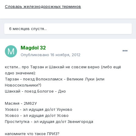
Словарь железнодорожных терминов
6 месяцев спустя...
Magdol 32
Опубликовано
16 ноября, 2012
кстати... про Тарзан и Шанхай не совсем верно (либо ещё
одно значение):
Тарзан - поезд Волоколамск - Великие Луки (или
Новосокольники?)
Шанхай - поезд Бологое - Дно
Масяня - 2М62У
Узовоз - эл идущая до/от Узуново
Усовоз - эл идущая до/от Усово
Проститутка - эл идущая до/от Звенигорода
напомните что такое ПРИЗ?