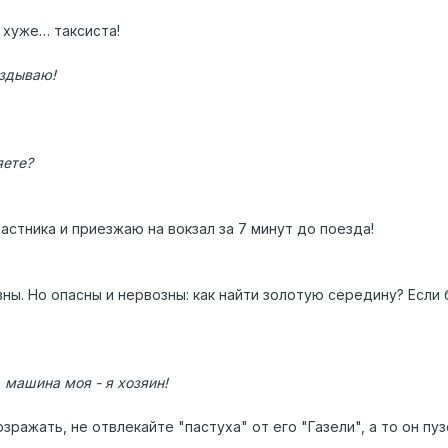
 хуже… таксиста!
аздываю!
яете?
частника и приезжаю на вокзал за 7 минут до поезда!
ы. Но опасны и нервозны: как найти золотую середину? Если 
 машина моя - я хозяин!
зражать, не отвлекайте "пастуха" от его "Газели", а то он пу