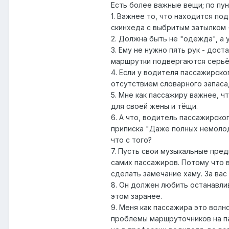
Есть более важные вещи; по пун
1. Важнее то, что находится по
скинхеда с выбритым затылком -
2. Должна быть не "одежда", а
3. Ему не нужно пять рук - дос
маршрутки подвергаются серьёз
4. Если у водителя пассажирско
отсутствием словарного запаса
5. Мне как пассажиру важнее, ч
для своей жены и тёщи.
6. А что, водитель пассажирско
приписка "Даже полных немолод
что с того?
7. Пусть свои музыкальные пред
самих пассажиров. Потому что в
сделать замечание хаму. За вас
8. Он должен любить останавли
этом заранее.
9. Меня как пассажира это волн
проблемы маршруточников на пас