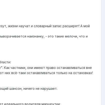
зут, жизни научат и словарный запас расширят! А мой
ыворачивается наизнанку, - это такие мелочи, что и
бласти:
. Как частники, они имеют право останавливаться вне
т них всё-таки останавливаться только на остановках!
ающий шансон, ничего не нарушает.
ет идеального водителя маршрутки: