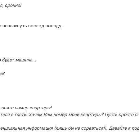
л, срочно!
 всплакнуть вослед поезду...
ко будет машина…
ли?
азовите номер квартиры!
ителя в гости. Зачем Вам номер моей квартиры? Пусть просто по
нциальная информация (лишь бы не сорваться!). Давайте я подо