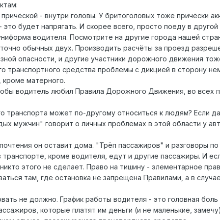
ктам:
д причёской - внутри головы. У бритоголовых тоже причёски а
 это будет напрягать. И скорее всего, просто поеду в другой
 униформа водителя. Посмотрите на другие города нашей стра
таточно обычных двух. Производить расчёты за проезд разреш
ной опасности, и другие участники дорожного движения тоже.
го транспортного средства проблемы с дикцией в сторону нем
, кроме матерного.
тобы водитель любил Правила Дорожного Движения, во всех пу
го транспорта может по-другому относиться к людям? Если да
ых мужчин" говорит о личных проблемах в этой области у авт
почтения он оставит дома. "Трёп пассажиров" и разговоры по
 транспорте, кроме водителя, едут и другие пассажиры. И есл
 никто этого не сделает. Право на тишину - элементарное пра
ваться там, где остановка не запрещена Правилами, а в случ
овать не должно. График работы водителя - это головная боль
сажиров, которые платят им деньги (и не маленькие, замечу).