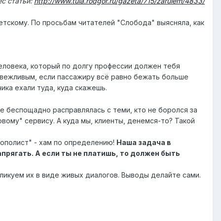
с статьи:
http://www.tula.rodgor.ru/gazeta/715/zarulem/4833/
етскому. По просьбам читателей "Слобода" выясняла, как
еловека, который по долгу профессии должен тебя
 вежливым, если пассажиру всё равно бежать больше
ика ехали туда, куда скажешь.
ке беспощадно расправлялась с теми, кто не боролся за
вому" сервису. А куда мы, клиенты, денемся-то? Такой
нополист" - хам по определению!
Наша задача в
апрягать. А если ты не платишь, то должен быть
ликуем их в виде живых диалогов. Выводы делайте сами.