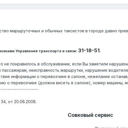
мство маршруточных и обычных таксистов в городе давно пр
31-18-51
.
возками Управления транспорта и связи:
то не понравилось в обслуживании, если Вы заметили нарушен
к пассажирам, неисправность маршрутки, нарушение водител
твие информации о перевозчике в салоне, нежелание останавлив
ю о перевозчике (должна висеть в салоне), номер машины, м
-----------------------
34, от 20.08.2008.
Совковый сервис