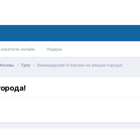
зователи онлайн
Лидеры
 Москвы
Тула
Ликвидируем «Газели» на улицах города!
города!