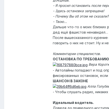
доедешь:
- Я просил остановить после пере
- Здесь остановка запрещена!
- Почему Вы об этом не сказали?
- Твою…
Дальше что-то о моих близких р
дед ещё фашистов ненавидел…
После вышесказанного курение в
говорить о них не стоит. Ну и не
Комментарии специалистов.
ОСТАНОВКА ПО ТРЕБОВАНИЮ
Вера Коротк
- Автолайны попадают и под оп
фиксированных остановок, если 
ШАНСОН В ЗАКОНЕ
Алла Голубе
- Чтобы слушать радио, никаких
Идеальный водитель.
Доведя до праведного исступле