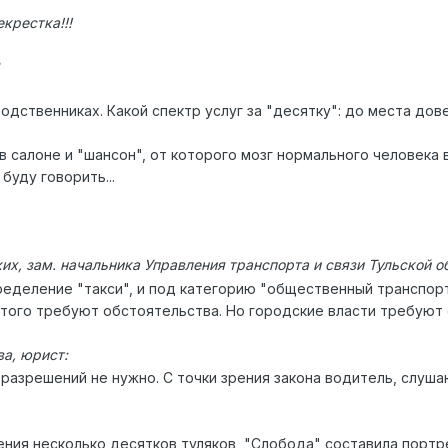
крестка!!!
одственниках. Какой спектр услуг за "десятку": до места дове
 салоне и "шансон", от которого мозг нормального человека в
 буду говорить...
их, зам. начальника Управления транспорта и связи Тульской о
ределение "такси", и под категорию "общественный транспорт"
того требуют обстоятельства. Но городские власти требуют о
ва, юрист:
 разрешений не нужно. С точки зрения закона водитель, слуш
ния несколько десятков туляков, "Слобода" составила портр