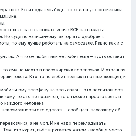
ккуратные. Если водитель будет похож на уголовника или
 машине.
ны.
ено только на остановках, иначе ВСЕ пассажиры
 Но судя по написанному, автор это одобряет.
оты, то ему лучше работать на самосвале. Равно как и с
нктах. А что он любит или не любит ещё – пусть оставит
, то ему не место в пассажирских перевозках. И странная
орши текста. Кто-то не любит полных и потных женщин, и
 мобильному телефону на весь салон - это воспитанность
и кому-то это не нравится, то он может просто взять и
во каждого человека.
ае невозможности это сделать - сообщать пассажиру об
 перевозчика, а не моя. И не надо перекладывать
 Тем, кто курит, пьёт и ругается матом - вообще место