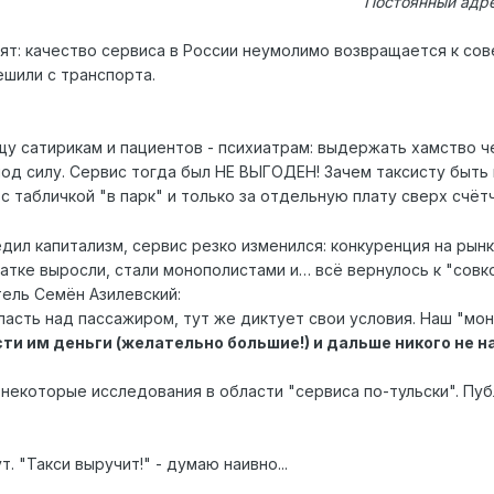
Постоянный адре
ят: качество сервиса в России неумолимо возвращается к сов
ешили с транспорта.
щу сатирикам и пациентов - психиатрам: выдержать хамство ч
под силу. Сервис тогда был НЕ ВЫГОДЕН! Зачем таксисту быть
с табличкой "в парк" и только за отдельную плату сверх счётч
дил капитализм, сервис резко изменился: конкуренция на рын
атке выросли, стали монополистами и… всё вернулось к "совко
тель Семён Азилевский:
ласть над пассажиром, тут же диктует свои условия. Наш "мо
ти им деньги (желательно большие!) и дальше никого не н
 некоторые исследования в области "сервиса по-тульски". Пуб
. "Такси выручит!" - думаю наивно...