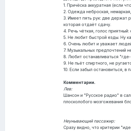
1. Причёска аккуратная (если чт
2. Одежда неброская, немаркая,
3. Имеет пять рук: две держат р
которая отдаёт сдачу.
4. Речь чёткая, голос приятный
5. Не любит быстрой езды. Ну ка
6. Очень любит и уважает люде
7. Музыкальных предпочтений н
8. Любит останавливаться "где-
9. Не пьёт спиртного, не ругает
10. Если забыл остановиться, в 
Комментарии.
Лев:
Шансон и "Русское радио" в сал
плосколобого мозгожевания бло
Неунывающий пассажир:
Сразу видно, что критерии "иде