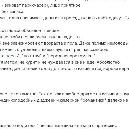
о - виноват парикмахер), лицо приятное.
 без запаха.
уль, одна принимает деньги за проезд, одна выдаёт сдачу... Пя
: остановки объявляет пением.
к не любит, если очень-очень надо, то...
й вне зависимости от возраста и пола. Даже полных немолоды
е имеет: с удовольствием слушает трёп пассажиров.
то здесь", "вон там" и "перед поворотом на…".
ся матом, не курит и не нуждается в сне и еде. Абсолютно.
панике даёт задний ход и долго-долго извиняется, норовя верн
оне - это хамство. Так же, как и любое другое навязчивое зв
ндинкоподобных диджеек и камерной "романтики" далеко не 
ального водителя" писала женщина - начала с причёски...