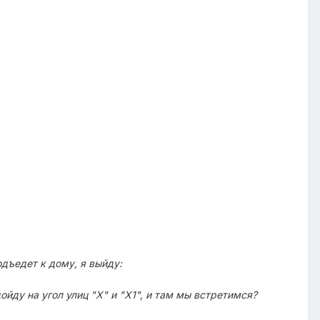
дъедет к дому, я выйду:
йду на угол улиц "Х" и "Х1", и там мы встретимся?