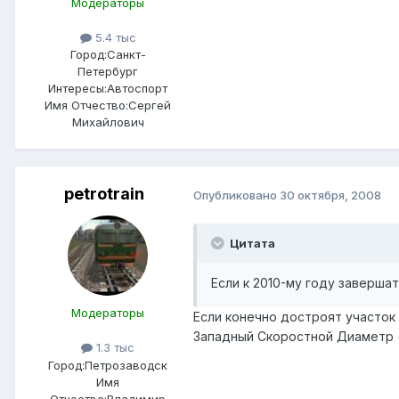
Модераторы
5.4 тыс
Город:
Санкт-
Петербург
Интересы:
Автоспорт
Имя Отчество:
Сергей
Михайлович
petrotrain
Опубликовано
30 октября, 2008
Цитата
Если к 2010-му году заверша
Модераторы
Если конечно достроят участок 
Западный Скоростной Диаметр 
1.3 тыс
Город:
Петрозаводск
Имя
Отчество:
Владимир