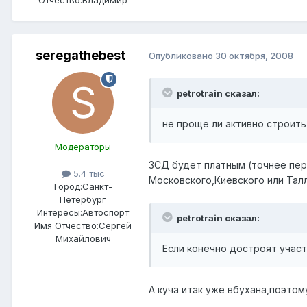
seregathebest
Опубликовано
30 октября, 2008
petrotrain сказал:
не проще ли активно строит
Модераторы
ЗСД будет платным (точнее пер
5.4 тыс
Московского,Киевского или Тал
Город:
Санкт-
Петербург
Интересы:
Автоспорт
petrotrain сказал:
Имя Отчество:
Сергей
Михайлович
Если конечно достроят участ
А куча итак уже вбухана,поэто