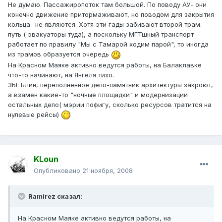
Не думаю. Пассажиропоток там большой. По поводу АУ- они
конечно движение притормаживают, но поводом для закрытия
кольца- не являются. Хотя эти гады забивают второй трам.
путь ( эвакуаторы туда), а поскольку МГТшный транспорт
работает по правилу "Мы с Тамарой ходим парой", то иногда
из трамов образуется очередь
На Красном Маяке активно ведутся работы, на Балаклавке
что-то начинают, на Янгеля тихо.
ЗЫ: Блин, переполненное депо-памятник архитектуры закроют,
а взамен какие-то "ночные площадки" и модернизации
остальных депо( мэрии пофигу, сколько ресурсов тратится на
нулевые рейсы)
KLoun
Опубликовано
21 ноября, 2008
Ramirez сказал:
На Красном Маяке активно ведутся работы, на