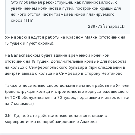
Это глобальная реконструкция, как планировалось, с
увеличением количества путей, постройкой крыши для
ночного отстоя части трамваев из-за планируемого
сноса 1ТП?
239773[/snapback]
Уже вовсю ведутся работы на Красном Маяке (отстойник на
15 тушек и пункт охраны).
На Балаклавском будет здание временной конечной,
отстойник на 19 тушек, дополнительные кривые для поворота
на кольцо с Симферопольского бульвара (при следовании в
центр) и выезд с кольца на Симфевар в сторону Чертаново.
Также относительно скоро должны начаться работы на Янгеля
(реконструкция кольца и строительство корпуса ежедневного
(и ТО-1) обслуживания на 70 тушек, подстанции и автостоянки
на 7 машмест).
З.Ы. Да, всё это действительно делается в связи с
мероприятиями по перебазированию Апакова.