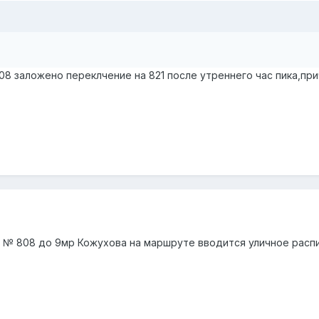
808 заложено переклчение на 821 после утреннего час пика,п
 № 808 до 9мр Кожухова на маршруте вводится уличное распис