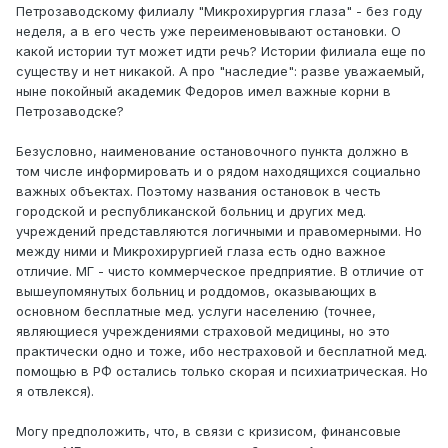
Петрозаводскому филиалу "Микрохирургия глаза" - без году
неделя, а в его честь уже переименовывают остановки. О
какой истории тут может идти речь? Истории филиала еще по
существу и нет никакой. А про "наследие": разве уважаемый,
ныне покойный академик Федоров имел важные корни в
Петрозаводске?
Безусловно, наименование остановочного пункта должно в
том числе информировать и о рядом находящихся социально
важных объектах. Поэтому названия остановок в честь
городской и республиканской больниц и других мед.
учреждений представляются логичными и правомерными. Но
между ними и Микрохирургией глаза есть одно важное
отличие. МГ - чисто коммерческое предприятие. В отличие от
вышеупомянутых больниц и роддомов, оказывающих в
основном бесплатные мед. услуги населению (точнее,
являющиеся учреждениями страховой медицины, но это
практически одно и тоже, ибо нестраховой и бесплатной мед.
помощью в РФ остались только скорая и психиатрическая. Но
я отвлекся).
Могу предположить, что, в связи с кризисом, финансовые