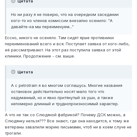
Цитата
Но ни разу я не поверю, что на очередном заседании
кого-то из членов комиссии внезапно осенило: "А
давайте-ка мы переименуем..."
Ессно, никого не осеняло. Там сидят ярые противники
переименований всего и вся. Поступает заявка от кого-либо,
её рассматривают. На этот раз поступила заявка от этой
клиники. Продолжение - см. выше.
Цитата
А с petrotrain я во многом соглашусь. Многие названия
остановок действительно носят мало того что
надуманный, но и явно притянутый за уши, а также
непомерно длинный и труднопроизносимый характер.
А что не так со Слюдяной фабрикой? Почему ДСК можно, а
Слюдянку нельзя??? Все знают, где она находится, к тому же
ветераны завалили мэрию письмами, чтоб ни в коем случе не
трогали.