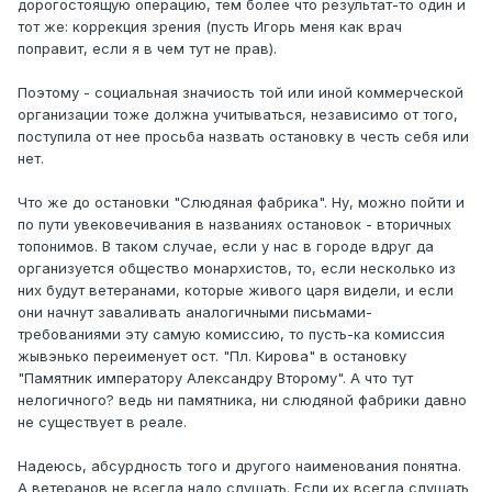
дорогостоящую операцию, тем более что результат-то один и
тот же: коррекция зрения (пусть Игорь меня как врач
поправит, если я в чем тут не прав).
Поэтому - социальная значиость той или иной коммерческой
организации тоже должна учитываться, независимо от того,
поступила от нее просьба назвать остановку в честь себя или
нет.
Что же до остановки "Слюдяная фабрика". Ну, можно пойти и
по пути увековечивания в названиях остановок - вторичных
топонимов. В таком случае, если у нас в городе вдруг да
организуется общество монархистов, то, если несколько из
них будут ветеранами, которые живого царя видели, и если
они начнут заваливать аналогичными письмами-
требованиями эту самую комиссию, то пусть-ка комиссия
жывэнько переименует ост. "Пл. Кирова" в остановку
"Памятник императору Александру Второму". А что тут
нелогичного? ведь ни памятника, ни слюдяной фабрики давно
не существует в реале.
Надеюсь, абсурдность того и другого наименования понятна.
А ветеранов не всегда надо слушать. Если их всегда слушать