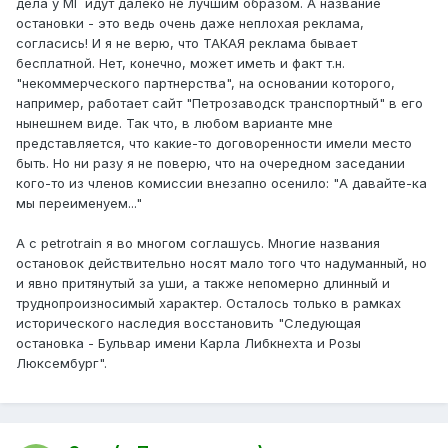
дела у МГ идут далеко не лучшим образом. А название
остановки - это ведь очень даже неплохая реклама,
согласись! И я не верю, что ТАКАЯ реклама бывает
бесплатной. Нет, конечно, может иметь и факт т.н.
"некоммерческого партнерства", на основании которого,
например, работает сайт "Петрозаводск транспортный" в его
нынешнем виде. Так что, в любом варианте мне
представляется, что какие-то договоренности имели место
быть. Но ни разу я не поверю, что на очередном заседании
кого-то из членов комиссии внезапно осенило: "А давайте-ка
мы переименуем..."
А с petrotrain я во многом соглашусь. Многие названия
остановок действительно носят мало того что надуманный, но
и явно притянутый за уши, а также непомерно длинный и
труднопроизносимый характер. Осталось только в рамках
исторического наследия восстановить "Следующая
остановка - Бульвар имени Карла Либкнехта и Розы
Люксембург".