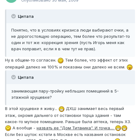
Опубликовано
30 мая, 2009
Цитата
Понятно, что в условиях кризиса люди выбирают очки, а
не дорогостоящую операцию, тем более что результат-то
один и тот же: коррекция зрения (пусть Игорь меня как
врач поправит, если я в чем тут не прав).
Ну в общем-то согласен.
Тем более, что эффект от этих
операций далеко не 100% и показаны они далеко не всем.
Цитата
занимающая пару-тройку небльших помещений в 5-
этажной хрущевке?
В этой хрущевке я живу...
ДХШ занимает весь первый
этаж, окромя дальнего от остановки торца здания - там
какое-то мутное помещение. Раньше была аптека, теперь ХЗ.
А вообще -
назвать ее "Дом Титаника". И точка....
Если без шуток: кстати в Москве есть названия остановок