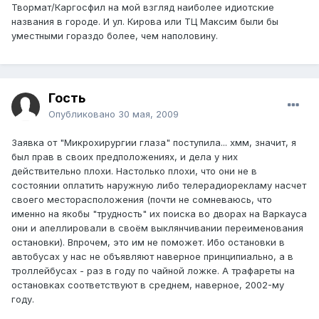
Твормат/Каргосфил на мой взгляд наиболее идиотские
названия в городе. И ул. Кирова или ТЦ Максим были бы
уместными гораздо более, чем наполовину.
Гость
Опубликовано
30 мая, 2009
Заявка от "Микрохирургии глаза" поступила... хмм, значит, я
был прав в своих предположениях, и дела у них
действительно плохи. Настолько плохи, что они не в
состоянии оплатить наружную либо телерадиорекламу насчет
своего месторасположения (почти не сомневаюсь, что
именно на якобы "трудность" их поиска во дворах на Варкауса
они и апеллировали в своём выклянчивании переименования
остановки). Впрочем, это им не поможет. Ибо остановки в
автобусах у нас не объявляют наверное принципиально, а в
троллейбусах - раз в году по чайной ложке. А трафареты на
остановках соответствуют в среднем, наверное, 2002-му
году.