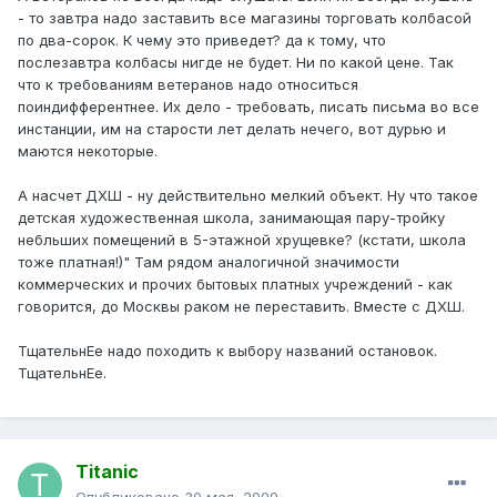
- то завтра надо заставить все магазины торговать колбасой
по два-сорок. К чему это приведет? да к тому, что
послезавтра колбасы нигде не будет. Ни по какой цене. Так
что к требованиям ветеранов надо относиться
поиндифферентнее. Их дело - требовать, писать письма во все
инстанции, им на старости лет делать нечего, вот дурью и
маются некоторые.
А насчет ДХШ - ну действительно мелкий объект. Ну что такое
детская художественная школа, занимающая пару-тройку
небльших помещений в 5-этажной хрущевке? (кстати, школа
тоже платная!)" Там рядом аналогичной значимости
коммерческих и прочих бытовых платных учреждений - как
говорится, до Москвы раком не переставить. Вместе с ДХШ.
ТщательнЕе надо походить к выбору названий остановок.
ТщательнЕе.
Titanic