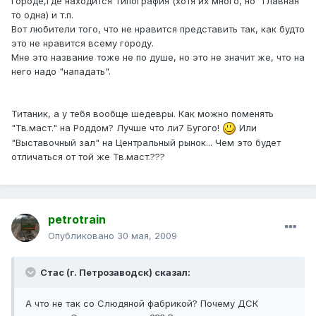
городе,где находится Типография (хотя их много, но "главная"
то одна) и т.п.
Вот любители того, что не нравится представить так, как будто
это не нравится всему городу.
Мне это название тоже не по душе, но это не значит же, что на
него надо "нападать".
Титаник, а у тебя вообще шедевры. Как можно поменять
"Тв.маст." на Роддом? Лучше что ли7 Бугого!
Или
"Выставочный зал" на Центральный рынок... Чем это будет
отличаться от той же Тв.маст.???
petrotrain
Опубликовано
30 мая, 2009
Стас (г. Петрозаводск) сказал:
А что не так со Слюдяной фабрикой? Почему ДСК