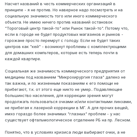
Насчет названий в честь коммерческих организаций в
принципе - я не против. Но наверное надо посмотреть и на
социальную значимость того или иного коммерческого
объекта. Не имею ничего против названий остановок
"Тороговый центр такой-то" или Рынок такой-то". Потому что,
если в городе не будет продуктовых магазинов и рынков -
горожане просто перемрут с голоду. Если не будет таких
центров как "кей" - возникнут проблемы с комплектующими
для домашних компьтеров, которые есть теперь почти в
каждой квартире.
Социальная же значимость коммерческого предприятия от
медицины под названием "Микрохирургия глаза" далеко не
так важна, и по жизненным показаниям к его помощи не
прибегают, т.к. от этого еще никто не умер.. Подавляющее
большинство населения, для коррекции зрения могут
продолжать пользоваться очками и/или контактными линзами,
не прибегая к лазерной коррекции в МГ. А для прочих вещей,
имхо гораздо более значимых "глазных" проблем - у нас
существует офтальмологическое отделение РБ на пр. Лесном.
Понятно, что в условиях кризиса люди выбирают очки, а не