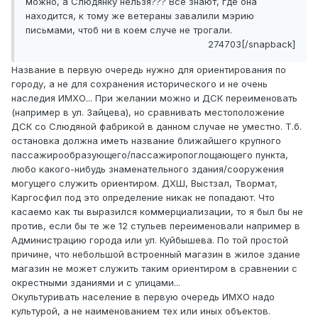
можно, а Слюдянку нельзя??? Все знают, где она
находится, к тому же ветераны завалили мэрию
письмами, чтоб ни в коем случе не трогали.
274703[/snapback]
Название в первую очередь нужно для ориентирования по
городу, а не для сохранения исторического и не очень
наследия ИМХО... При желании можно и ДСК переименовать
(например в ул. Зайцева), но сравнивать местоположение
ДСК со Слюдяной фабрикой в данном случае не уместно. Т.б.
остановка должна иметь название ближайшего крупного
пассажирообразующего/пассажиропоглощающего пункта,
любо какого-нибудь знаменательного здания/сооружения
могущего служить ориентиром. ДХШ, Выстзал, Твормат,
Каргосфил под это определение никак не попадают. Что
касаемо как ты выразился коммерциализации, то я был бы не
против, если бы те же 12 стульев переименовали например в
Администрацию города или ул. Куйбышева. По той простой
причине, что небольшой встроенный магазин в жилое здание
магазин не может служить таким ориентиром в сравнении с
окрестными зданиями и с улицами...
Окультуривать население в первую очередь ИМХО надо
культурой, а не наименованием тех или иных объектов.