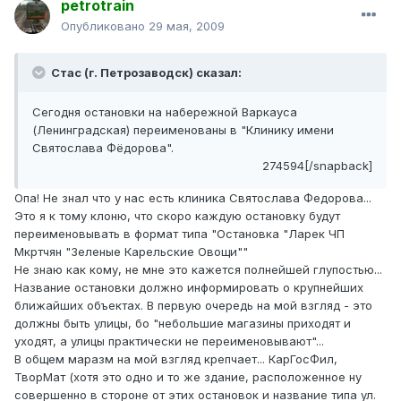
petrotrain
Опубликовано
29 мая, 2009
Стас (г. Петрозаводск) сказал:
Сегодня остановки на набережной Варкауса
(Ленинградская) переименованы в "Клинику имени
Святослава Фёдорова".
274594[/snapback]
Опа! Не знал что у нас есть клиника Святослава Федорова...
Это я к тому клоню, что скоро каждую остановку будут
переименовывать в формат типа "Остановка "Ларек ЧП
Мкртчян "Зеленые Карельские Овощи""
Не знаю как кому, не мне это кажется полнейшей глупостью...
Название остановки должно информировать о крупнейших
ближайших объектах. В первую очередь на мой взгляд - это
должны быть улицы, бо "небольшие магазины приходят и
уходят, а улицы практически не переименовывают"...
В общем маразм на мой взгляд крепчает... КарГосФил,
ТворМат (хотя это одно и то же здание, расположенное ну
совершенно в стороне от этих остановок и название типа ул.