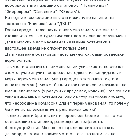
неофициальные название остановок ("Пельменная",
"Зверопром", "Слюдянка", "Юность").
На подвижном составе никто и в жизнь не напишет на
трафарете "Клиника" или "ДХШ".
Гости города - тоже почти с наименованием остановок
сталкиваются - на туристических картах они не обозначены.
Для широких масс населения название остановки в
настоящее время не служит пользе дела.
Да и название остановок часто меняются, сами остановки
переносятся.
Так что, в отличии от наименований улиц (как то не очень в
этом случае звучит предложение одного из кандидатов в
мэры переименование улиц города по желанию тех, кто
оплатит ремонт), может быть и стоит остановки называть по
имени спонсоров (в разумных пределах, конечно). Раз уж есть
такое внимание к остановке, как к историческому объекту,
что необходима комиссия для ег переименования, то почему
бы и не использовать ее в рекламных целях?
Только деньги брать с них в городской бюджет - на то же
содержание остановки, размещение трафарета,
благоустройство. Можно на год или на два заключать
договор, а потом в зависимоти от того, заплатит он не