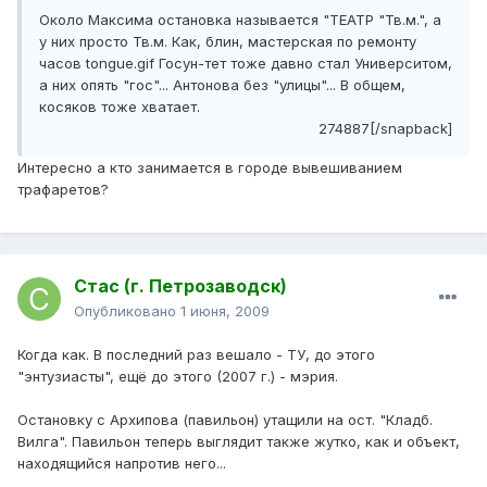
Около Максима остановка называется "ТЕАТР "Тв.м.", а
у них просто Тв.м. Как, блин, мастерская по ремонту
часов tongue.gif Госун-тет тоже давно стал Университом,
а них опять "гос"... Антонова без "улицы"... В общем,
косяков тоже хватает.
274887[/snapback]
Интересно а кто занимается в городе вывешиванием
трафаретов?
Стас (г. Петрозаводск)
Опубликовано
1 июня, 2009
Когда как. В последний раз вешало - ТУ, до этого
"энтузиасты", ещё до этого (2007 г.) - мэрия.
Остановку с Архипова (павильон) утащили на ост. "Кладб.
Вилга". Павильон теперь выглядит также жутко, как и объект,
находящийся напротив него...