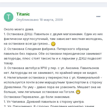
Titanic
Опубликовано
18 марта, 2009
Около моего дома.
1. Остановка ДХШ. Павильон с двумя магазинами. Один из них
фактически круглосуточный, там зависает местная молодежь,
на остановке всегда грязно...
2. Остановка Слюдяная фабрика. Питерского образца
павильон без ларька. Обе остановки периодически занимают
автоуроды, плюс стоят таксисты и к ларькам у ДХШ подвозят
товар.
3. Остановка автобуса №10 у пер. с ул. Анохина. Павильонов
нет. Автоуроды ее не занимают, по крайней мере не видел.
4. Нелегальная остановка у перекрестка с ул. Коммунальной -
используется почти всем маршрутным транспортом в сторону
Древлянки. По уму - давно пора ее узаконить. Мешает она не
больше, чем легальные остановки на Гоголя.
Остановки Перевалки...до боли знакомые.
1. Ул Чапаева. Древний павильон в сторону центра.
2. Ул. Пархоменко. В сторону Древлянки непонятно зачем