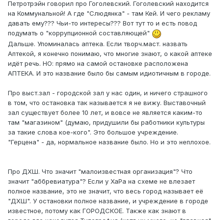
Петротрэйн говорил про Гоголевский. Гоголевский находится
на Коммунальной! А где "Слюдянка" - там Кей. И чего рекламу
давать ему??? Чьи-то интересы??? Вот тут то и есть повод
подумать о "коррупционной составляющей"
Дальше. Упоминалась аптека. Если творч.маст. назвать
Аптекой, я конечно понимаю, что многие знают, о какой аптеке
идёт речь. НО: прямо на самой остановке расположена
АПТЕКА. И это название было бы самым идиотичным в городе.
Про выст.зал - городской зал у нас один, и ничего страшного
в том, что остановка так называется я не вижу. Выставочный
зал существует более 10 лет, и вовсе не является каким-то
там "магазином" (думаю, придушили бы работники культуры
за такие слова кое-кого". Это большое учреждение.
"Герцена" - да, нормальное название было. Но и это неплохое.
Про ДХШ. Что значит "малоизвестная организация"? Что
значит "аббревиатура"? Если у ХаРа на схеме не влезает
полное название, это не значит, что весь город называет её
"ДХШ". У остановки полное название, и учреждение в городе
известное, потому как ГОРОДСКОЕ. Также как знают в