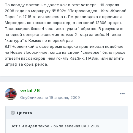
По поводу фактов: не далее как в этот четверг - 16 апреля
2008 года по маршруту № 502э "Петрозаводск - Кемь/Кривой
Порог" в 17:15 от автовокзала г. Петрозаводска отправился
Мерседес, но только не спринтер, а легковой (230й вроде).
Пассажиров было 4 чеолвека туда и 1 обратно. В результате
на одной солярке экономия только 2 тыщи за рейс. И такая
"халтура" с Кемью не впервый раз.
В.П.Чорненький в своё время широко практиковал подобное
на Новое Лососинное, когда на своей "семёрке" было проще
отвезти пассажиров, чем гонять КавЗик, ПАЗик, или платить
штраф за срыв рейса.
vetal 76
Опубликовано
19 апреля, 2009
Цитата
Вот я и видел такое - была зелёная ВАЗ-2106.