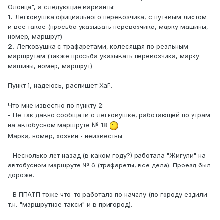
Олонца", а следующие варианты:
1.
Легковушка официального перевозчика, с путевым листом
и всё такое (просьба указывать перевозчика, марку машины,
номер, маршрут)
2.
Легковушка с трафаретами, колесящая по реальным
маршрутам (также просьба указывать перевозчика, марку
машины, номер, маршрут)
Пункт 1, надеюсь, распишет ХаР.
Что мне известно по пункту 2:
- Не так давно сообщали о легковушке, работающей по утрам
на автобусном маршруте № 18
Марка, номер, хозяин - неизвестны
- Несколько лет назад (в каком году?) работала "Жигули" на
автобусном маршруте № 6 (трафареты, все дела). Проезд был
дороже.
- В ППАТП тоже что-то работало по началу (по городу ездили -
т.н. "маршрутное такси" и в пригород).