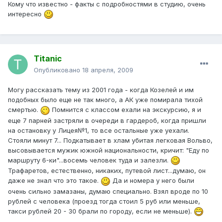
Кому что известно - факты с подробностями в студию, очень
интересно
Titanic
Опубликовано
18 апреля, 2009
Могу рассказать тему из 2001 года - когда Козелей и им
подобных было еще не так много, а АК уже помирала тихой
смертью.
Помнится с классом ехали на экскурсию, я и
еще 7 парней застряли в очереди в гардероб, когда пришли
на остановку у Лицея№1, то все остальные уже уехали.
Стояли минут 7... Подкатывает в хлам убитая легковая Вольво,
высовывается мужик южной национальности, кричит: "Еду по
маршруту 6-ки"...восемь человек туда и залезли.
Трафаретов, естественно, никаких, путевой лист...думаю, он
даже не знал что это такое.
Да и номера у него были
очень сильно замазаны, думаю специально. Взял вроде по 10
рублей с человека (проезд тогда стоил 5 руб или меньше,
такси рублей 20 - 30 брали по городу, если не меньше).