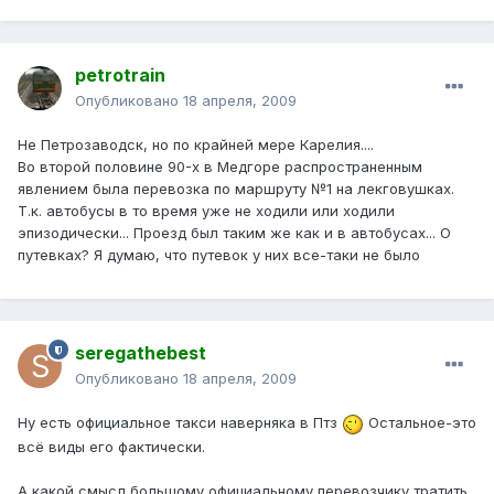
petrotrain
Опубликовано
18 апреля, 2009
Не Петрозаводск, но по крайней мере Карелия....
Во второй половине 90-х в Медгоре распространенным
явлением была перевозка по маршруту №1 на лекговушках.
Т.к. автобусы в то время уже не ходили или ходили
эпизодически... Проезд был таким же как и в автобусах... О
путевках? Я думаю, что путевок у них все-таки не было
seregathebest
Опубликовано
18 апреля, 2009
Ну есть официальное такси наверняка в Птз
Остальное-это
всё виды его фактически.
А какой смысл большому официальному перевозчику тратить