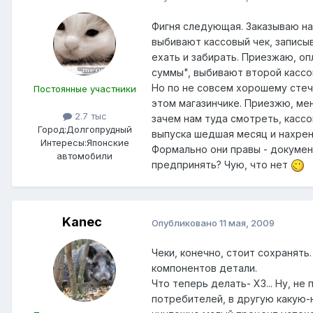
Фигня следующая. Заказываю на
выбивают кассовый чек, записыв
ехать и забирать. Приезжаю, оп
суммы", выбивают второй кассов
Но по не совсем хорошему стече
Постоянные участники
этом магазинчике. Приезжю, мен
2.7 тыс
зачем нам туда смотреть, кассо
Город:
Долгопрудный
выпуска шедшая месяц и нахрен
Интересы:
Японские
Формально они правы - документ
автомобили
предпринять? Чую, что нет
Kanec
Опубликовано
11 мая, 2009
Чеки, конечно, стоит сохранять
компонентов детали.
Что теперь делать- ХЗ... Ну, н
потребителей, в другую какую-н