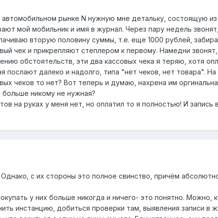
 автомобильном рынке N нужную мне детальку, состоящую из 
ают мой мобильник и имя в журнал. Через пару недель звонят,
лачиваю вторую половину суммы, т.е. еще 1000 рублей, забира
ый чек и прикрепляют степлером к первому. Намедни звонят, 
нию обстоятельств, эти два кассовых чека я теряю, хотя опл
я послают далеко и надолго, типа "нет чеков, нет товара". На
вых чеков то нет? Вот теперь и думаю, нахрена им оргинальн
 больше никому не нужная?
ов на руках у меня нет, но оплатил то я полностью! И запись
. Однако, с их стороны это полное свинство, причём абсолютн
е покупать у них больше никогда и ничего- это понятно. Можно
ить инстанцию, добиться проверки там, выявления записи в ж