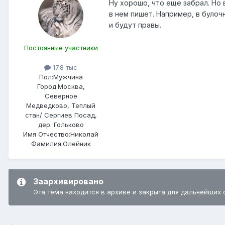
Ну хорошо, что еще забрал. Но в
в нем пишет. Например, в булоч
и будут правы.
Постоянные участники
17.8 тыс
Пол:
Мужчина
Город:
Москва,
Северное
Медведково, Теплый
стан/ Сергиев Посад,
дер. Гольково
Имя Отчество:
Николай
Фамилия:
Олейник
Заархивировано
Эта тема находится в архиве и закрыта для дальнейших 