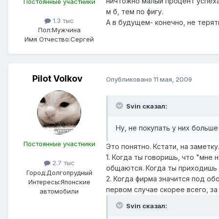
ничтожно малый процент успеха,
Постоянные участники
м б, тем по фигу.
1.3 тыс
А в будущем- конечно, не терят
Пол:
Мужчина
Имя Отчество:
Сергей
Pilot Volkov
Опубликовано
11 мая, 2009
Svin сказал:
Ну, не покупать у них больше
Постоянные участники
Это понятно. Кстати, на заметк
1. Когда ты говоришь, что "мне 
2.7 тыс
общаются. Когда ты приходишь в
Город:
Долгопрудный
2. Когда фирма значится под об
Интересы:
Японские
первом случае скорее всего, за
автомобили
Svin сказал: