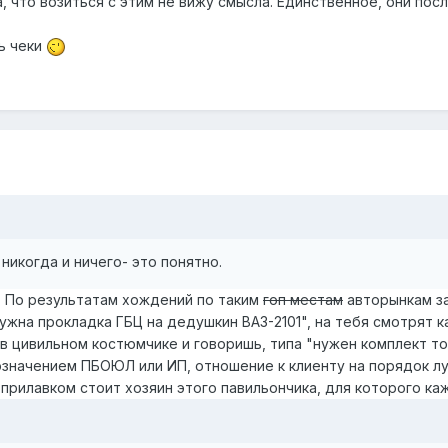
 что возиться с этим не вижу смысла. Единственное, они посл
ь чеки
 никогда и ничего- это понятно.
у. По результатам хождений по таким
гоп местам
авторынкам за
нужна прокладка ГБЦ на дедушкин ВАЗ-2101", на тебя смотрят к
 цивильном костюмчике и говоришь, типа "нужен комплект тор
означением ПБОЮЛ или ИП, отношение к клиенту на порядок лу
 прилавком стоит хозяин этого павильончика, для которого каж