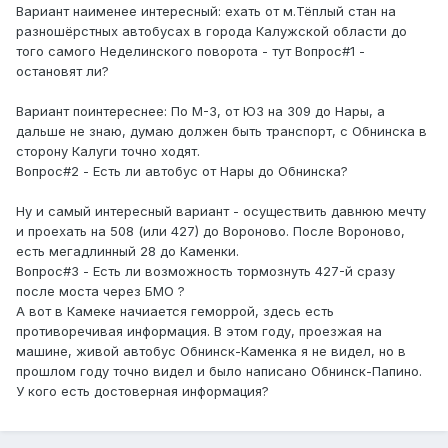
Вариант наименее интересный: ехать от м.Тёплый стан на
разношёрстных автобусах в города Калужской области до
того самого Неделинского поворота - тут Вопрос#1 -
остановят ли?
Вариант поинтереснее: По М-3, от ЮЗ на 309 до Нары, а
дальше не знаю, думаю должен быть транспорт, с Обнинска в
сторону Калуги точно ходят.
Вопрос#2 - Есть ли автобус от Нары до Обнинска?
Ну и самый интересный вариант - осуществить давнюю мечту
и проехать на 508 (или 427) до Вороново. После Вороново,
есть мегадлинный 28 до Каменки.
Вопрос#3 - Есть ли возможность тормознуть 427-й сразу
после моста через БМО ?
А вот в Камеке начиается геморрой, здесь есть
противоречивая информация. В этом году, проезжая на
машине, живой автобус Обнинск-Каменка я не видел, но в
прошлом году точно видел и было написано Обнинск-Папино.
У кого есть достоверная информация?