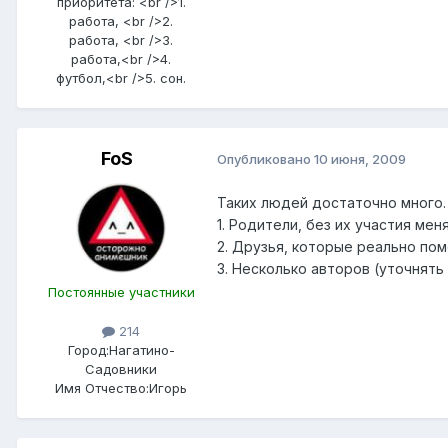
приоритета: <br />1.
работа, <br />2.
работа, <br />3.
работа,<br />4.
футбол,<br />5. сон.
FoS
Опубликовано
10 июня, 2009
Таких людей достаточно много.
1. Родители, без их участия ме
2. Друзья, которые реально пом
3. Несколько авторов (уточнять 
Постоянные участники
214
Город:
Нагатино-
Садовники
Имя Отчество:
Игорь