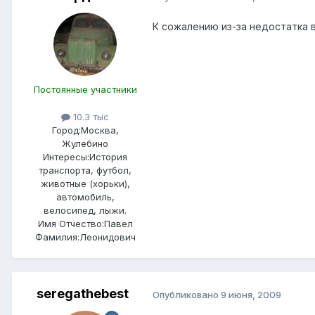
К сожалению из-за недостатка 
Постоянные участники
10.3 тыс
Город:
Москва,
Жулебино
Интересы:
История
транспорта, футбол,
животные (хорьки),
автомобиль,
велосипед, лыжи.
Имя Отчество:
Павел
Фамилия:
Леонидович
seregathebest
Опубликовано
9 июня, 2009