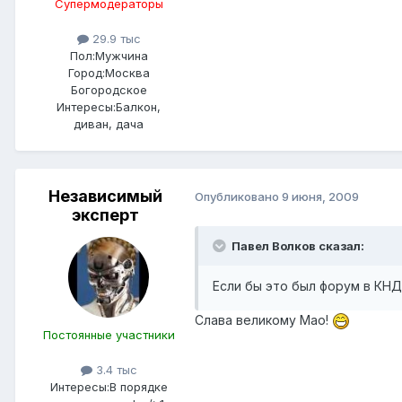
Супермодераторы
29.9 тыс
Пол:
Мужчина
Город:
Москва
Богородское
Интересы:
Балкон,
диван, дача
Независимый
Опубликовано
9 июня, 2009
эксперт
Павел Волков сказал:
Если бы это был форум в КНД
Слава великому Мао!
Постоянные участники
3.4 тыс
Интересы:
В порядке