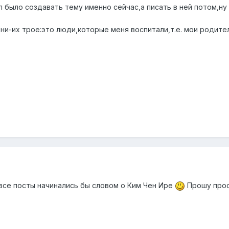
л было создавать тему именно сейчас,а писать в ней потом,ну 
ни-их трое:это люди,которые меня воспитали,т.е. мои родите
 все посты начинались бы словом о Ким Чен Ире
Прошу прос