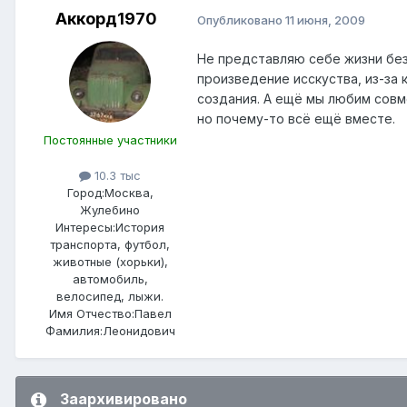
Аккорд1970
Опубликовано
11 июня, 2009
Не представляю себе жизни без
произведение исскуства, из-за
создания. А ещё мы любим совме
но почему-то всё ещё вместе.
Постоянные участники
10.3 тыс
Город:
Москва,
Жулебино
Интересы:
История
транспорта, футбол,
животные (хорьки),
автомобиль,
велосипед, лыжи.
Имя Отчество:
Павел
Фамилия:
Леонидович
Заархивировано