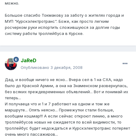
можно.
Большое спасибо Токмакову за заботу о жителях города и
МУП "Курскэлектротранс". Боже, как просто легким
росчерком руки испортить сложившуюся за долгие годы
систему работы троллейбуса в Курске.
JaReD
Опубликовано
3 декабря, 2008
Дад, и вообще ничего не ясно... Вчера сел в 1 на СХА, надо
было до Красной Армии, а она на Знаменском развернулась,
без всяких преждевременных объявлений... Вот и понимай их
теперь...
И получаеца что и 1 и 7 работают на одном и том же
маршруте... Опять неясно... Промежутки стали больше,
вообщем кошмар!!! А если сейчас откроют линию, а много
троллейбусов новых не ожидается по всей видимости, то
троллейбус будет недождаться и Курскэлектротранс потеряет
очень много пассажиров...