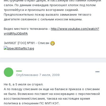
инструкциям открыл двери, и пассажиры без паники покинули
салон. По данным очевидцев произошел хлопок под полом
троллейбуса и произошло возгорание сидений.
Предположительно пожар вызвало замыкание тягового
двигателя связанное с сильным износом машины.
Видео местного телеканала -
http://www.youtube.com/watch?
v=VdRfgJOEmPA
ЗиУ682Г [ГОО] №191 - Списан
___
Опубликовано
7 июля, 2009
Не 6, а 5 июля он сгорел.
А по поводу списания он еще на балансе приказа о списании
не было. Возможно поставят на консервацию с перспективой
восстановления/списания, такова на настоящее время
политика в отношении ПС МУП КЭТ.