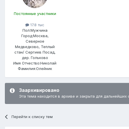
Постоянные участники
17.8 тыс
Пол:
Мужчина
Город:
Москва,
Северное
Медведково, Теплый
стан/ Сергиев Посад,
дер. Гольково
Имя Отчество:
Николай
Фамилия:
Олейник
Заархивировано
Эта тема находится в архиве и закрыта для дальнейших 
Перейти к списку тем