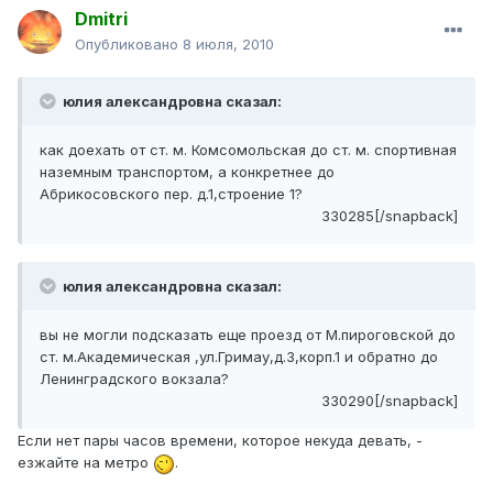
Dmitri
Опубликовано
8 июля, 2010
юлия александровна сказал:
как доехать от ст. м. Комсомольская до ст. м. спортивная
наземным транспортом, а конкретнее до
Абрикосовского пер. д.1,строение 1?
330285[/snapback]
юлия александровна сказал:
вы не могли подсказать еще проезд от М.пироговской до
ст. м.Академическая ,ул.Гримау,д.3,корп.1 и обратно до
Ленинградского вокзала?
330290[/snapback]
Если нет пары часов времени, которое некуда девать, -
езжайте на метро
.