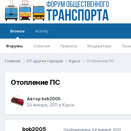
Browse
Activity
Форумы
События
Правила
Модераторы
Поль
Главная
ОТ других городов
Kурск
Отопление ПС
Отопление ПС
Автор
bob2005
24 января, 2011
в
Kурск
bob2005
Опубликовано
24 января, 2011