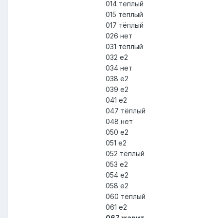
014 теплый
015 тёплый
017 тёплый
026 нет
031 тёплый
032 е2
034 нет
038 е2
039 е2
041 е2
047 тёплый
048 нет
050 е2
051 е2
052 тёплый
053 е2
054 е2
058 е2
060 тёплый
061 е2
067 жарит