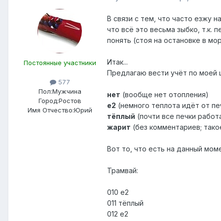
В связи с тем, что часто езжу 
что всё это весьма зыбко, т.к.
понять (стоя на остановке в мор
Итак...
Постоянные участники
Предлагаю вести учёт по моей ш
577
Пол:
Мужчина
нет
(вообще нет отопления)
Город:
Ростов
е2
(немного теплота идёт от пе
Имя Отчество:
Юрий
тёплый
(почти все печки работ
жарит
(без комментариев; такое 
Вот то, что есть на данный мом
Трамвай:
010 е2
011 тёплый
012 е2