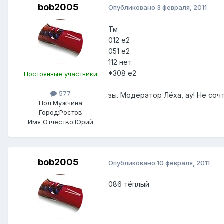
bob2005
Опубликовано
3 февраля, 2011
Тм
012 е2
051 е2
112 нет
*308 е2
Постоянные участники
577
зы. Модератор Лёха, ау! Не соч
Пол:
Мужчина
Город:
Ростов
Имя Отчество:
Юрий
bob2005
Опубликовано
10 февраля, 2011
086 тёплый