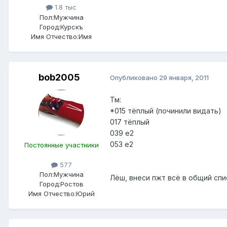
1.8 тыс
Пол:
Мужчина
Город:
Курскъ
Имя Отчество:
Имя
bob2005
Опубликовано
29 января, 2011
Тм:
*015 тёплый (починили видать)
017 тёплый
039 е2
053 е2
Постоянные участники
577
Пол:
Мужчина
Лёш, внеси пжт всё в общий спи
Город:
Ростов
Имя Отчество:
Юрий