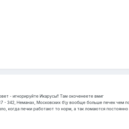
овет - игнорируйте Икарусы!! Там окоченеете вмиг
37 - 342, Неманах, Московских б\у вообще больше печек чем 
ло, когда печки работают то норм, а так ломаются постоянно