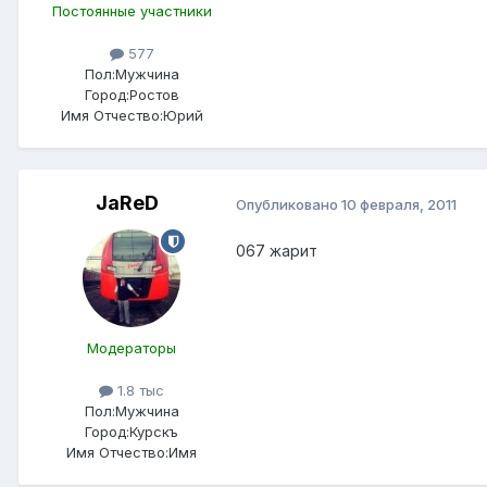
Постоянные участники
577
Пол:
Мужчина
Город:
Ростов
Имя Отчество:
Юрий
JaReD
Опубликовано
10 февраля, 2011
067 жарит
Модераторы
1.8 тыс
Пол:
Мужчина
Город:
Курскъ
Имя Отчество:
Имя