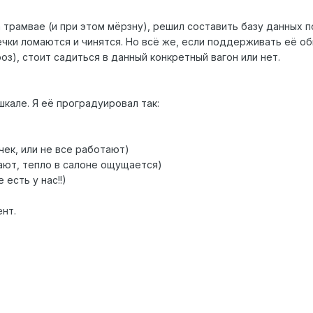
на трамвае (и при этом мёрзну), решил составить базу данных 
 печки ломаются и чинятся. Но всё же, если поддерживать её 
оз), стоит садиться в данный конкретный вагон или нет.
кале. Я её проградуировал так:
чек, или не все работают)
ают, тепло в салоне ощущается)
есть у нас!!)
ент.