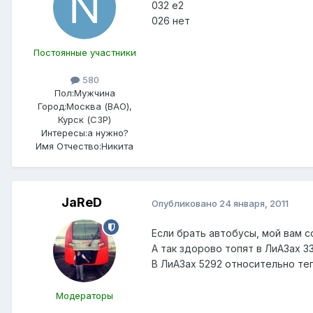
032 е2
026 нет
Постоянные участники
580
Пол:
Мужчина
Город:
Москва (ВАО),
Курск (СЗР)
Интересы:
а нужно?
Имя Отчество:
Никита
JaReD
Опубликовано
24 января, 2011
Если брать автобусы, мой вам с
А так здорово топят в ЛиАЗах 3
В ЛиАЗах 5292 относительно теп
Модераторы