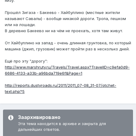
низу.
Прошёл Зигаза - Бакеево - Хайбуллино (местные жители
называют Савалы) - вообще никакой дороги. Тропа, пешком
или на лошади.
В деревню Бакеево ни на чём не проехать, хотя там живут.
От Хайбуллино на запад - очень длинная грунтовка, по который
машина (джип, грузовик) может пройти раз в несколько дней.
Ещё про эту "дорогу":
http://www.marshruty.ru/Travels/Travel.aspx?TravelID=c9efa0d9-
6686-4133-a33b-a96bda719e6f&Page=1
http://reports.dustyroads.ru/2011/2011_07-08_31-07/otchet-
text.php?5
Заархивировано
Эта тема находится в архиве и закрыта для
дальнейших ответов.