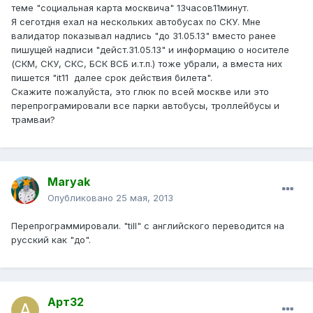
теме "социальная карта москвича" 13часов11минут.
Я сеготдня ехал на нескольких автобусах по СКУ. Мне
валидатор показывал надпись "до 31.05.13" вместо ранее
пишущей надписи "дейст.31.05.13" и информацию о носителе
(СКМ, СКУ, СКС, БСК ВСБ и.т.п.) тоже убрали, а вместа них
пишется "it11 далее срок действия билета".
Скажите пожалуйста, это глюк по всей москве или это
перепрограмировали все парки автобусы, троллейбусы и
трамваи?
Maryak
Опубликовано
25 мая, 2013
Перепрограммировали. "till" с английского переводится на
русский как "до".
Арт32