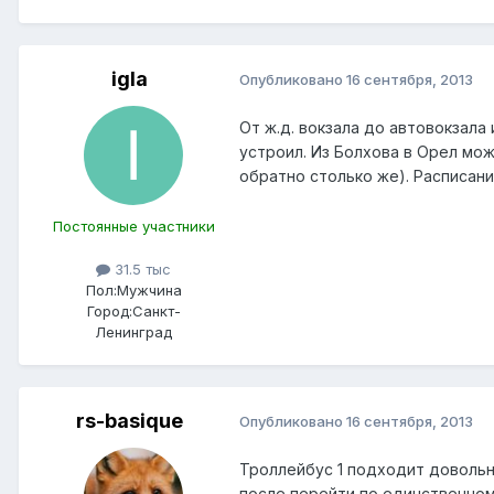
igla
Опубликовано
16 сентября, 2013
От ж.д. вокзала до автовокзала
устроил. Из Болхова в Орел можн
обратно столько же). Расписани
Постоянные участники
31.5 тыс
Пол:
Мужчина
Город:
Санкт-
Ленинград
rs-basique
Опубликовано
16 сентября, 2013
Троллейбус 1 подходит довольно
после перейти по единственном