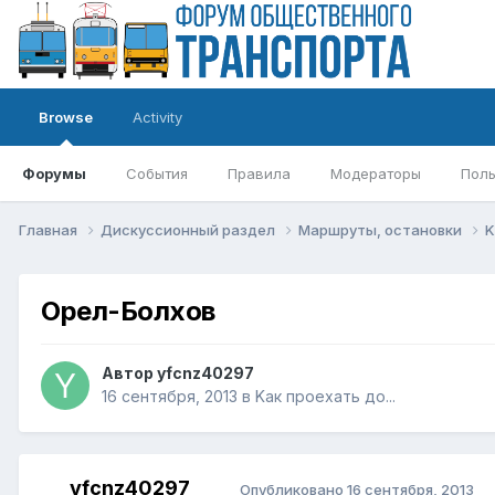
Browse
Activity
Форумы
События
Правила
Модераторы
Поль
Главная
Дискуссионный раздел
Маршруты, остановки
K
Орел-Болхов
Автор
yfcnz40297
16 сентября, 2013
в
Kак проехать до...
yfcnz40297
Опубликовано
16 сентября, 2013