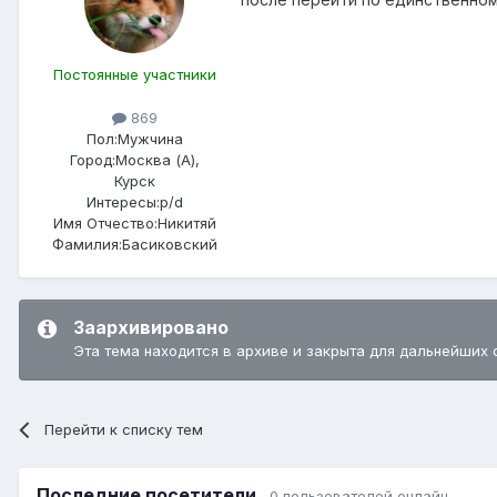
Постоянные участники
869
Пол:
Мужчина
Город:
Москва (А),
Курск
Интересы:
p/d
Имя Отчество:
Никитяй
Фамилия:
Басиковский
Заархивировано
Эта тема находится в архиве и закрыта для дальнейших 
Перейти к списку тем
Последние посетители
0 пользователей онлайн