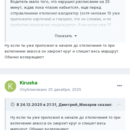
Водитель мало того, что нарушил расписание на 20
минут, ждав пока «пазик набьется», еще перед
отправлением отключил валдиатор (хотя человек 10 уже
приложило карточки) и говорил, что он сломан, и по
прибытии предлагал «подождать». Я на ногах уже 17
часов, само собой я его послал и сказал, что буду
Показать
жалобу писать, в итоге не знаю сколько денег спишется
по прибытии..
Ну если ты уже приложил в начале до отключения то при
включении аквоса он закроет круг и спишет весь маршрут.
Форумчане, подскажите, кто знает, если звонить на
Обычно возвращают
горячую линию в МТА, будут возвращать деньги?…
Kirusha
Опубликовано
25 декабря, 2025
В 24.12.2025 в 21:31,
Дмитрий_Макаров
сказал:
Ну если ты уже приложил в начале до отключения то при
включении аквоса он закроет круг и спишет весь
маршрут. Обычно возвращают