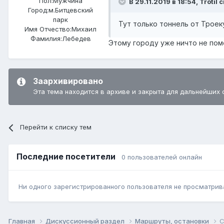
Пол:
Мужчина
В 29.11.2019 в 18:54,
Trotil
с
Город:
м.Битцевский
парк
Тут только
тоннель от Троеку
Имя Отчество:
Михаил
Фамилия:
Лебедев
Этому городу уже ничто не по
Заархивировано
Эта тема находится в архиве и закрыта для дальнейших 
Перейти к списку тем
Последние посетители
0 пользователей онлайн
Ни одного зарегистрированного пользователя не просматрив
Главная
Дискуссионный раздел
Маршруты, остановки
С