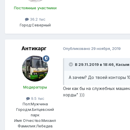
Постоянные участники
36.2 тыс
Город:
Северный
Антикарг
Опубликовано
29 ноября, 2019
В 29.11.2019 в 18:46,
Касым
А зачем? До твоей конторы 1
Модераторы
Они как бы на служебных машина
хорды" )))
9.5 тыс
Пол:
Мужчина
Город:
м.Битцевский
парк
Имя Отчество:
Михаил
Фамилия:
Лебедев