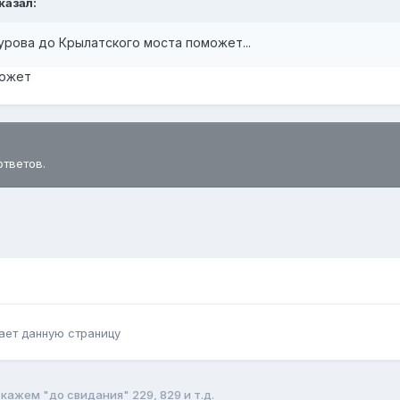
казал:
рова до Крылатского моста поможет...
может
ответов.
ает данную страницу
кажем "до свидания" 229, 829 и т.д.