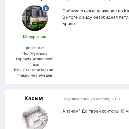
Собакин открыл движение по К
В итоге с виду безобидная петл
Браво.
Модераторы
9.5 тыс
Пол:
Мужчина
Город:
м.Битцевский
парк
Имя Отчество:
Михаил
Фамилия:
Лебедев
Касым
Опубликовано
29 ноября, 2019
А зачем? До твоей конторы 10 м