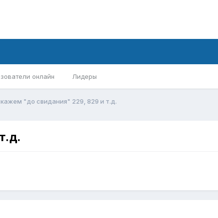
зователи онлайн
Лидеры
кажем "до свидания" 229, 829 и т.д.
т.д.