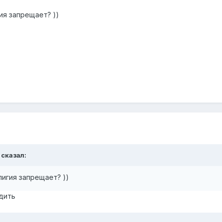
ия запрещает? ))
сказал:
игия запрещает? ))
здить