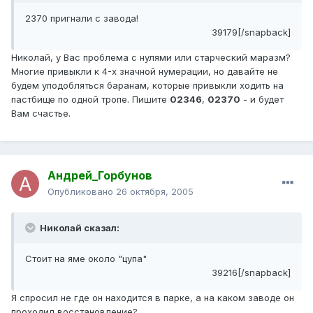
2370 пригнали с завода!
39179[/snapback]
Николай, у Вас проблема с нулями или старческий маразм?
Многие привыкли к 4-х значной нумерации, но давайте не
будем уподобляться баранам, которые привыкли ходить на
пастбище по одной тропе. Пишите
02346
,
02370
- и будет
Вам счастье.
Андрей_Горбунов
Опубликовано
26 октября, 2005
Николай сказал:
Стоит на яме около "цупа"
39216[/snapback]
Я спросил не где он находится в парке, а на каком заводе он
проходил восстановление?