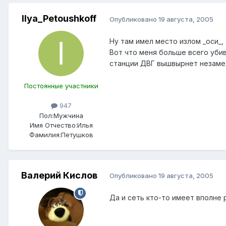
Ilya_Petoushkoff
Опубликовано
19 августа, 2005
Ну там имел место излом _оси_,
Вот что меня больше всего убив
станции ДВГ вышвырнет незаме
Постоянные участники
947
Пол:
Мужчина
Имя Отчество:
Илья
Фамилия:
Петушков
Валерий Кислов
Опубликовано
19 августа, 2005
Да и сеть кто-то имеет вполне