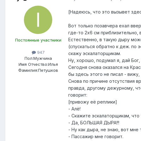
[Надеюсь, что это вызывет зде
Вот только позавчера ехал ввер
где-то 2х6 см приблизительно, в
Естественно, в такую дыру мож
Постоянные участники
(спускаться обратно к деж. по эс
947
скажу эскалаторщикам.
Пол:
Мужчина
Ну, хорошо, подумал я, дай Бог
Имя Отчество:
Илья
Сегодня снова оказался на Крас
Фамилия:
Петушков
бы здесь этого не писал - вижу,
Снова по причине отсутствия вр
правда, другому дежурному, что 
говорит:
[привожу её реплики]
- Алё!
- Скажите эскалаторщикам, что 
- Да, БОЛЬШАЯ ДЫРА!!!
- Ну как дыра, не знаю, вот мне
- Пассажир мне говорит.