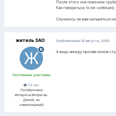
После этого она повесила трубку
Как говориться, to be continued
Случалось ли вам натыкаться н
житель ЗАО
Опубликовано
19 августа, 2005
А ведь между прочим излом ступ
Постоянные участники
7.4 тыс
Пол:
Мужчина
Интересы:
Интриган.
Дикий, но
симпатишный)