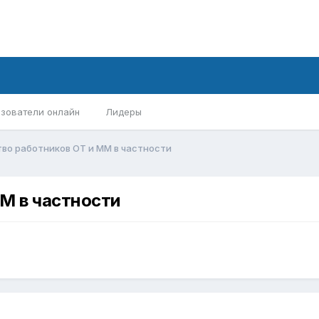
зователи онлайн
Лидеры
во работников ОТ и ММ в частности
М в частности