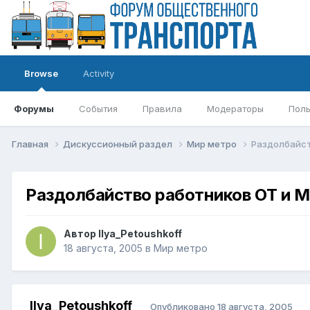
Browse
Activity
Форумы
События
Правила
Модераторы
Поль
Главная
Дискуссионный раздел
Мир метро
Раздолбайст
Раздолбайство работников ОТ и М
Автор
Ilya_Petoushkoff
18 августа, 2005
в
Мир метро
Ilya_Petoushkoff
Опубликовано
18 августа, 2005