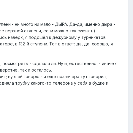
пени - ни много ни мало - ДЫРА. Да-да, именно дыра -
ее верхней ступени, если можно так сказать).
шись наверх, я подошёл к дежурному у турникетов
аторе, в 132-й ступени. Тот в ответ: да, да, хорошо, я
посмотреть - сделали ли. Ну и, естественно, - иначе я
верстие, так и осталось.
т; ну я ей говорю - я ещё позавчера тут говорил,
подняла трубку какого-то телефона у себя в будке и