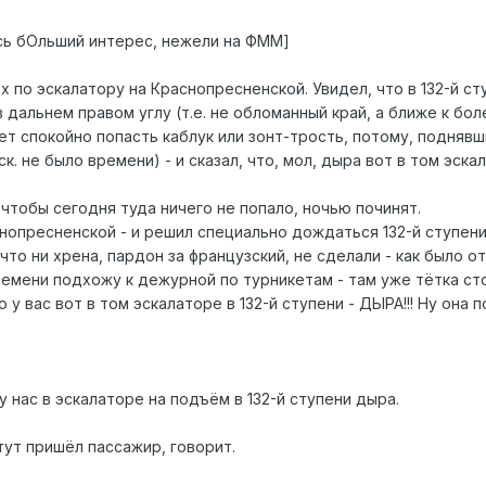
сь бОльший интерес, нежели на ФММ]
х по эскалатору на Краснопресненской. Увидел, что в 132-й сту
 дальнем правом углу (т.е. не обломанный край, а ближе к бол
ет спокойно попасть каблук или зонт-трость, потому, подняв
к. не было времени) - и сказал, что, мол, дыра вот в том эскал
, чтобы сегодня туда ничего не попало, ночью починят.
нопресненской - и решил специально дождаться 132-й ступени, 
 что ни хрена, пардон за французский, не сделали - как было от
емени подхожу к дежурной по турникетам - там уже тётка стои
у вас вот в том эскалаторе в 132-й ступени - ДЫРА!!! Ну она 
у нас в эскалаторе на подъём в 132-й ступени дыра.
 тут пришёл пассажир, говорит.