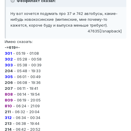
Феофилакт сказал:
Ну вот хочется подумать про 37 и 742 автобусы, какие-
нибудь новокосинские (митинские, мне почему-то
кажется, короче буду и выпуска меньше требуют).
47635[/snapback]
Имею сказать:
-=619=-
301
- 05:19 - 01:08
302
- 05:28 - 00:58
303
- 05:38 - 00:39
204
- 05:48 - 19:33
305
- 06:01 - 00:49
206
- 06:08 - 19:36
207
- 06:11 - 19:41
808
- 06:14 - 19:54
809
- 06:19 - 20:05
810
- 06:24 - 21:09
211
- 06:32 - 20:04
312
- 06:34 - 00:34
213
- 06:38 - 19:44
214
- 06:42 - 20:52