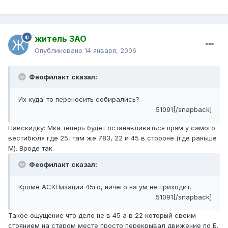
житель ЗАО
Опубликовано
14 января, 2006
Феофилакт сказал:
Их куда-то переносить собирались?
51091[/snapback]
Навскидку: Мка теперь будет останавливаться прям у самого
вестибюля где 25, там же 783, 22 и 45 в стороне (где раньше
М). Вроде так.
Феофилакт сказал:
Кроме АСКПизации 45го, ничего на ум не приходит.
51091[/snapback]
Такое ощущение что дело не в 45 а в 22 который своим
стоянием на старом месте просто перекрывал движение по Б.