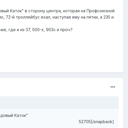
довый Каток" в сторону центра, которая на Профсоюзной
мо, 72-й троллейбус ехал, наступая ему на пятки, а 235 и
, где и из 37, 500-х, 903с и проч.?
едовый Каток"
52705[/snapback]