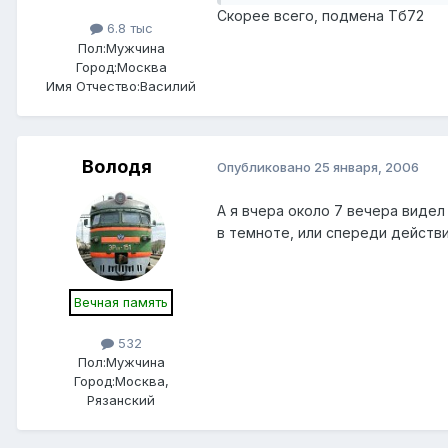
Скорее всего, подмена Тб72
6.8 тыс
Пол:
Мужчина
Город:
Москва
Имя Отчество:
Василий
Володя
Опубликовано
25 января, 2006
А я вчера около 7 вечера видел
в темноте, или спереди действи
Вечная память
532
Пол:
Мужчина
Город:
Москва,
Рязанский