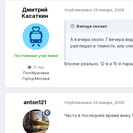
Дмитрий
Опубликовано
26 января, 2006
Касаткин
Володя сказал:
А я вчера около 7 вечера ви
разглядел в темноте, или спе
Постоянные участники
Вполне реально. 12-й и 15-й пар
7.1 тыс
Пол:
Мужчина
Город:
Москва
anton121
Опубликовано
26 января, 2006
Часто в последнее время вижу 1