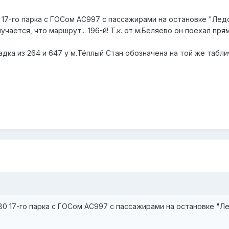
0 17-го парка с ГОСом АС997 с пассажирами на остановке "Ле
учается, что маршрут... 196-й! Т.к. от м.Беляево он поехал пря
дка из 264 и 647 у м.Тёплый Стан обозначена на той же табличке
280 17-го парка с ГОСом АС997 с пассажирами на остановке "Л