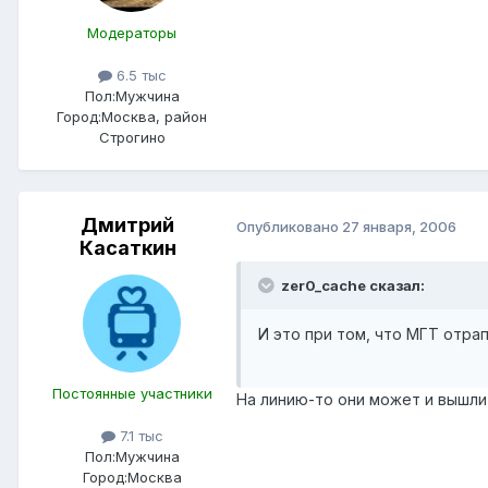
Модераторы
6.5 тыс
Пол:
Мужчина
Город:
Москва, район
Строгино
Дмитрий
Опубликовано
27 января, 2006
Касаткин
zer0_cache сказал:
И это при том, что МГТ отра
Постоянные участники
На линию-то они может и вышли,
7.1 тыс
Пол:
Мужчина
Город:
Москва