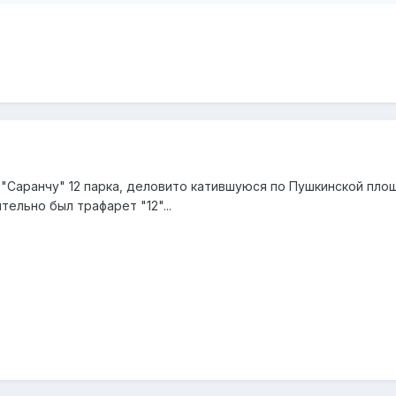
 "Саранчу" 12 парка, деловито катившуюся по Пушкинской площ
тельно был трафарет "12"...