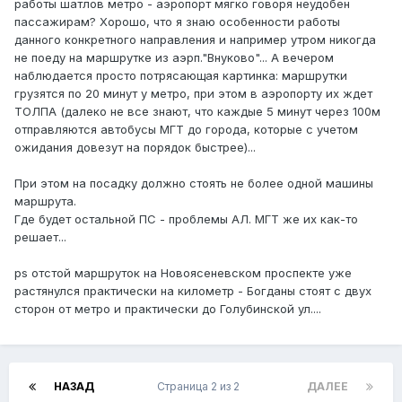
работы шатлов метро - аэропорт мягко говоря неудобен
пассажирам? Хорошо, что я знаю особенности работы
данного конкретного направления и например утром никогда
не поеду на маршрутке из аэрп."Внуково"... А вечером
наблюдается просто потрясающая картинка: маршрутки
грузятся по 20 минут у метро, при этом в аэропорту их ждет
ТОЛПА (далеко не все знают, что каждые 5 минут через 100м
отправляются автобусы МГТ до города, которые с учетом
ожидания довезут на порядок быстрее)...
При этом на посадку должно стоять не более одной машины
маршрута.
Где будет остальной ПС - проблемы АЛ. МГТ же их как-то
решает...
ps отстой маршруток на Новоясеневском проспекте уже
растянулся практически на километр - Богданы стоят с двух
сторон от метро и практически до Голубинской ул....
НАЗАД
Страница 2 из 2
ДАЛЕЕ