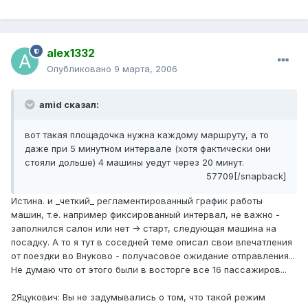
alex1332
Опубликовано
9 марта, 2006
amid сказал:
вот такая площадочка нужна каждому маршруту, а то
даже при 5 минутном интервале (хотя фактически они
стояли дольше) 4 машины уедут через 20 минут.
57709[/snapback]
Истина. и _четкий_ регламентированный график работы
машин, т.е. например фиксированный интервал, не важно -
заполнился салон или нет -> старт, следующая машина на
посадку. А то я тут в соседней теме описал свои впечатления
от поездки во Внуково - получасовое ожидание отправления...
Не думаю что от этого были в восторге все 16 пассажиров...
2Яцукович: Вы не задумывались о том, что такой режим