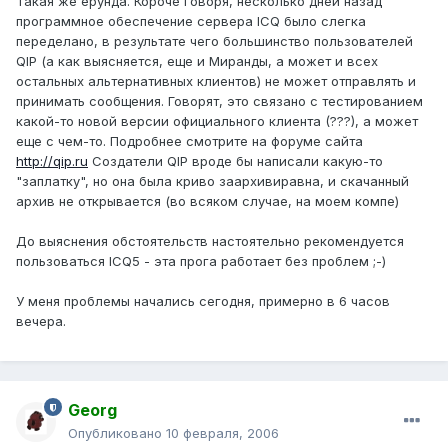
Такая же ерунда. Короче говоря, несколько дней назад
программное обеспечение сервера ICQ было слегка
переделано, в результате чего большинство пользователей
QIP (а как выясняется, еще и Миранды, а может и всех
остальных альтернативных клиентов) не может отправлять и
принимать сообщения. Говорят, это связано с тестированием
какой-то новой версии официального клиента (???), а может
еще с чем-то. Подробнее смотрите на форуме сайта
http://qip.ru
Создатели QIP вроде бы написали какую-то
"заплатку", но она была криво заархивиравна, и скачанный
архив не открывается (во всяком случае, на моем компе)
До выяснения обстоятельств настоятельно рекомендуется
пользоваться ICQ5 - эта прога работает без проблем ;-)
У меня проблемы начались сегодня, примерно в 6 часов
вечера.
Georg
Опубликовано
10 февраля, 2006