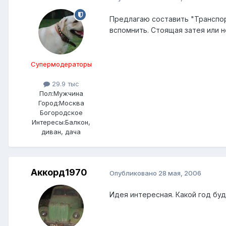
Предлагаю составить "Транспор
вспомнить. Стоящая затея или н
Супермодераторы
29.9 тыс
Пол:
Мужчина
Город:
Москва
Богородское
Интересы:
Балкон,
диван, дача
Аккорд1970
Опубликовано
28 мая, 2006
Идея интересная. Какой год бу