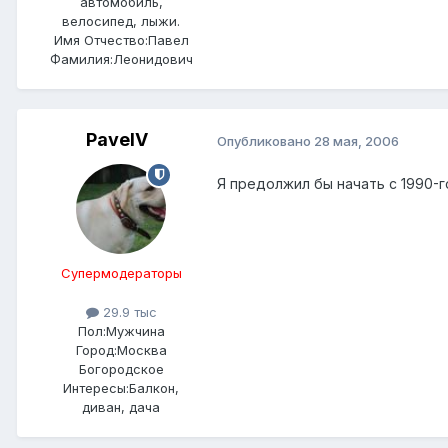
автомобиль,
велосипед, лыжи.
Имя Отчество:
Павел
Фамилия:
Леонидович
PavelV
Опубликовано
28 мая, 2006
Я предолжил бы начать с 1990-го
Супермодераторы
29.9 тыс
Пол:
Мужчина
Город:
Москва
Богородское
Интересы:
Балкон,
диван, дача