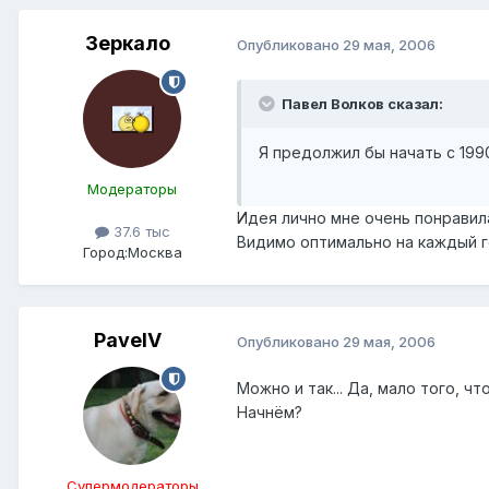
Зеркало
Опубликовано
29 мая, 2006
Павел Волков сказал:
Я предолжил бы начать с 1990
Модераторы
Идея лично мне очень понравил
37.6 тыс
Видимо оптимально на каждый г
Город:
Москва
PavelV
Опубликовано
29 мая, 2006
Можно и так... Да, мало того, 
Начнём?
Супермодераторы