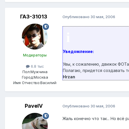
ГАЗ-31013
Опубликовано
30 мая, 2006
i
Уведомление:
Модераторы
Увы, к сожалению, движок ФОТа
6.8 тыс
Полагаю, придется создавать т
Пол:
Мужчина
Hrzan
Город:
Москва
Имя Отчество:
Василий
PavelV
Опубликовано
30 мая, 2006
Жаль конечно что так... Но всё 