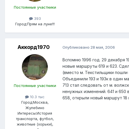
Постоянные участники
393
Город:
Прям на луне!!!
Аккорд1970
Опубликовано
28 мая, 2006
Вспомню 1996 год. 29 декабря 1
новые маршруты 619 и 623. Сде
(вместо м. Текстильщики пошли 
Объединили 193 и 193к в один ма
713 стал следовать от м. волжс
Постоянные участники
ненужных изменений. 641 и 650 
10.3 тыс
658, открыли новый маршрут 18 
Город:
Москва,
Жулебино
Интересы:
История
транспорта, футбол,
животные (хорьки),