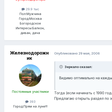
29.9 тыс
Пол:
Мужчина
Город:
Москва
Богородское
Интересы:
Балкон,
диван, дача
Железнодорожн
Опубликовано
29 мая, 2006
ик
Зеркало сказал:
Видимо оптимально на кажды
Постоянные участники
Тогда (если начинать с 1990 год
Предлагаю открыть раздел по э
393
Город:
Прям на луне!!!