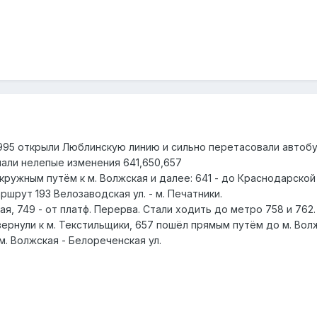
995 открыли Люблинскую линию и сильно перетасовали автобус
лали нелепые изменения 641,650,657
кружным путём к м. Волжская и далее: 641 - до Краснодарской у
ршрут 193 Велозаводская ул. - м. Печатники.
кая, 749 - от платф. Перерва. Стали ходить до метро 758 и 76
вернули к м. Текстильщики, 657 пошёл прямым путём до м. Вол
м. Волжская - Белореченская ул.