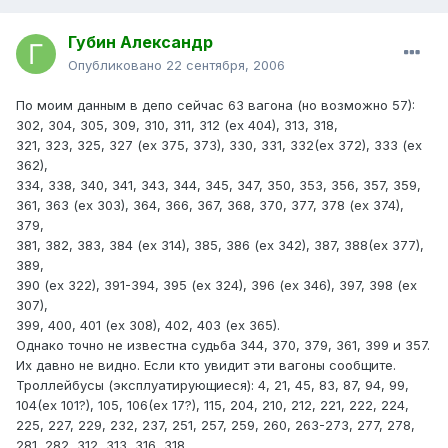
Губин Александр
Опубликовано
22 сентября, 2006
По моим данным в депо сейчас 63 вагона (но возможно 57):
302, 304, 305, 309, 310, 311, 312 (ех 404), 313, 318,
321, 323, 325, 327 (ех 375, 373), 330, 331, 332(ех 372), 333 (ех
362),
334, 338, 340, 341, 343, 344, 345, 347, 350, 353, 356, 357, 359,
361, 363 (ех 303), 364, 366, 367, 368, 370, 377, 378 (ех 374),
379,
381, 382, 383, 384 (ех 314), 385, 386 (ех 342), 387, 388(ех 377),
389,
390 (ех 322), 391-394, 395 (ех 324), 396 (ех 346), 397, 398 (ех
307),
399, 400, 401 (ех 308), 402, 403 (ех 365).
Однако точно не известна судьба 344, 370, 379, 361, 399 и 357.
Их давно не видно. Если кто увидит эти вагоны сообщите.
Троллейбусы (эксплуатирующиеся): 4, 21, 45, 83, 87, 94, 99,
104(ех 101?), 105, 106(ех 17?), 115, 204, 210, 212, 221, 222, 224,
225, 227, 229, 232, 237, 251, 257, 259, 260, 263-273, 277, 278,
281, 282, 312, 313, 316, 318.