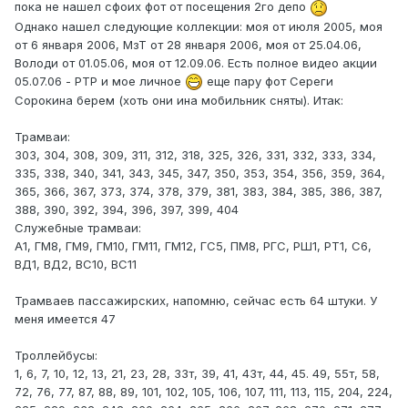
пока не нашел сфоих фот от посещения 2го депо
Однако нашел следующие коллекции: моя от июля 2005, моя
от 6 января 2006, МзТ от 28 января 2006, моя от 25.04.06,
Володи от 01.05.06, моя от 12.09.06. Есть полное видео акции
05.07.06 - РТР и мое личное
еще пару фот Сереги
Сорокина берем (хоть они ина мобильник сняты). Итак:
Трамваи:
303, 304, 308, 309, 311, 312, 318, 325, 326, 331, 332, 333, 334,
335, 338, 340, 341, 343, 345, 347, 350, 353, 354, 356, 359, 364,
365, 366, 367, 373, 374, 378, 379, 381, 383, 384, 385, 386, 387,
388, 390, 392, 394, 396, 397, 399, 404
Служебные трамваи:
А1, ГМ8, ГМ9, ГМ10, ГМ11, ГМ12, ГС5, ПМ8, РГС, РШ1, РТ1, С6,
ВД1, ВД2, ВС10, ВС11
Трамваев пассажирских, напомню, сейчас есть 64 штуки. У
меня имеется 47
Троллейбусы:
1, 6, 7, 10, 12, 13, 21, 23, 28, 33т, 39, 41, 43т, 44, 45. 49, 55т, 58,
72, 76, 77, 87, 88, 89, 101, 102, 105, 106, 107, 111, 113, 115, 204, 224,