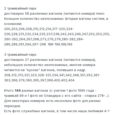
2 трамвайный парк
достоверно 58 различных вагонов (читаются номера) плюс
большое количество неопознанных (вторые вагоны систем, в
основном)
200,203,206,208,210,212,214,217-220,224-
226,228,231,232,234,235,237,238,242,243,246,247,252,253,255,
260-262,264,267,268,273,276,278,280-282,284-
286,289,291,294,297-298. 188-196,198,199
3 трамвайный парк
достоверно 27 различных вагонов (читаются номера),
небольшое количество неопознанных, многие номера
читаются на "кусках" вагонов, попавших в кадр.
308,312,313,321,323,328-331,334,341,342,348,351,352,361-
363,366,379,390,395,397,399,400,402,404
Итого
146
разных вагонов (с учетом 1 фото 1990 года -
трамвай 99 и 1 фото не Оландера с его сайта - спарка 278-...).
Для некоторых номеров есть несколько фото для разных
периодов.
Есть фото служебных вагонов, в том числе наша любимая А-1