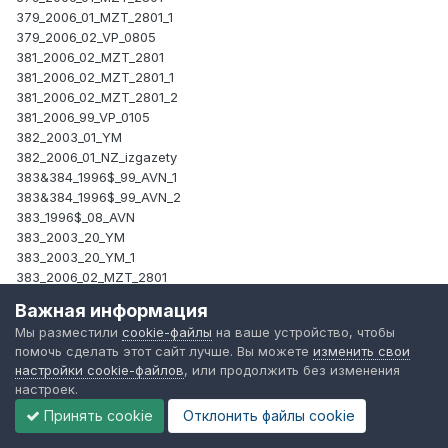
379_2006_01_MZT_2801_1
379_2006_02_VP_0805
381_2006_02_MZT_2801
381_2006_02_MZT_2801_1
381_2006_02_MZT_2801_2
381_2006_99_VP_0105
382_2003_01_YM
382_2006_01_NZ_izgazety
383&384_1996$_99_AVN_1
383&384_1996$_99_AVN_2
383_1996$_08_AVN
383_2003_20_YM
383_2003_20_YM_1
383_2006_02_MZT_2801
383_2006_02_MZT_2801_+338
Важная информация
383_2006_02_MZT_2801_1
Мы разместили
cookie-файлы
на ваше устройство, чтобы
383_2006_02_MZT_2801_2
помочь сделать этот сайт лучше. Вы можете
изменить свои
384_2006_99_VP_0105
настройки cookie-файлов
, или продолжить без изменения
385_2006_99_VP_0105
настроек.
385t_2003_02_YM
Принять cookie
Отклонить файлы сookie
386_2006_01_VP_0105
386_2006_02_MZT_2801