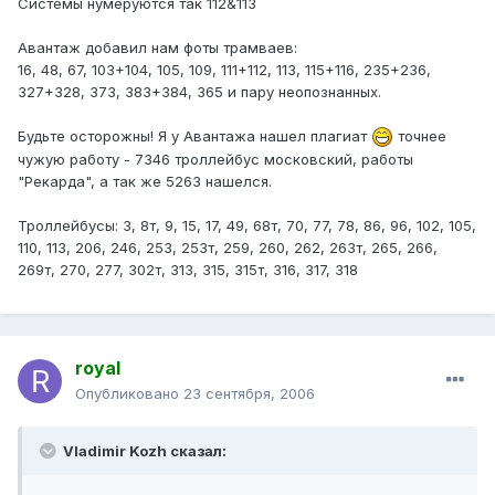
Системы нумеруются так 112&113
Авантаж добавил нам фоты трамваев:
16, 48, 67, 103+104, 105, 109, 111+112, 113, 115+116, 235+236,
327+328, 373, 383+384, 365 и пару неопознанных.
Будьте осторожны! Я у Авантажа нашел плагиат
точнее
чужую работу - 7346 троллейбус московский, работы
"Рекарда", а так же 5263 нашелся.
Троллейбусы: 3, 8т, 9, 15, 17, 49, 68т, 70, 77, 78, 86, 96, 102, 105,
110, 113, 206, 246, 253, 253т, 259, 260, 262, 263т, 265, 266,
269т, 270, 277, 302т, 313, 315, 315т, 316, 317, 318
royal
Опубликовано
23 сентября, 2006
Vladimir Kozh сказал: