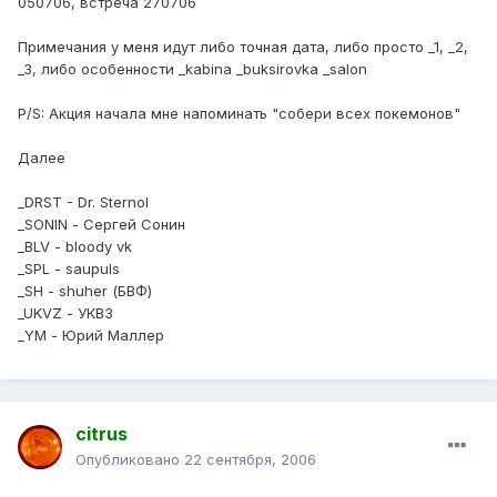
050706, встреча 270706
Примечания у меня идут либо точная дата, либо просто _1, _2,
_3, либо особенности _kabina _buksirovka _salon
P/S: Акция начала мне напоминать "собери всех покемонов"
Далее
_DRST - Dr. Sternol
_SONIN - Сергей Сонин
_BLV - bloody vk
_SPL - saupuls
_SH - shuher (БВФ)
_UKVZ - УКВЗ
_YM - Юрий Маллер
citrus
Опубликовано
22 сентября, 2006