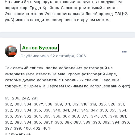
На линии 8-го маршрута остановки следуют в следующем
порядке: пр. Труда-Кр. Зорь-Станкостроительный завод-
Электромонтажная-Электросигнальная-Ясный проезд-ТЭЦ-2.
ул. Урицкого находится совершенно в другом месте.
Антон Буслов
Опубликовано
22 сентября, 2006
Так свежий список, после добавления фотографий из
интернета (все известные мне, кроме фотографий Ааре,
которые думаю добавлять с Володиных сканов. Надо еще
говорить с Юрием и Сергеем Сониным по использованию фот)
65, 236, 242, 281
302, 303, 304, 307т, 308, 309, 311, 312, 316, 318, 325, 326, 331,
332, 333, 334, 335, 338, 340, 341, 343, 345, 347, 350, 353, 354,
356, 359, 362, 364, 365, 366, 367, 368, 373, 374, 378, 379, 381,
382, 383, 384, 385, 385т, 386, 387, 388, 389, 390, 392, 394, 396,
397, 399, 400, 402, 404
и служебные...