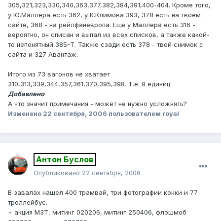
305,321,323,330,340,363,377,382,384,391,400-404. Кроме того,
у Ю.Маллера есть 362, у К.Климова 393, 378 есть на твоем
сайте, 368 - на рейлфаневропа. Еще у Маллера есть 316 -
вероятно, он списан и выпал из всех списков, а также какой-
то непонятный 385-Т. Также сзади есть 378 - твой снимок с
сайта и 327 Авантаж.
Итого из 73 вагонов не хватает
310,313,339,344,357,361,370,395,398. Т.е. 9 единиц.
Добавлено
А что значит примечания - может не нужно усложнять?
Изменено
22 сентября, 2006
пользователем royal
Антон Буслов
Опубликовано
22 сентября, 2006
В завалах нашел 400 трамвай, три фотографии конки и 77
троллейбус.
+ акция МЗТ, митинг 020206, митинг 250406, флэшмоб