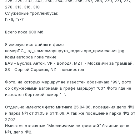
225, 229, 232, 242, 260, 264, 265, 266, 267, 268, 270, 271, 277,
278, 313, 316, 318
Служебные троллейбусы:
Гт-6, Гт-7
Всего пока 600 Мб
Я именую все файлы в фоме
номерПС_год_номермаршрута_кодавтора_примечания.jpg
Коды авторов пока такие:
BAS - Буслов Антон, VP - Володя, MZT - Москвичи за трамвай,
SS - Сергей Сорокин, NZ - неизвестен
Фото, на которых маршрут не известен обозначаю "99", фото
со служебными вагонами в графе маршрут "00". Фото где не
известен бортовой номер "-".
Отдельно имеются фото митинга 25.04.06, посещения депо №3
и парка №1 от 01.05 и от 11.09. А так же посещение парка №2 от
27.07
Имеются отсянятые "Москвичами за трамвай" бывшие депо
№1, депо №2.