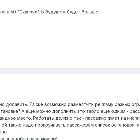
но в 50 "Сканиях". В будущем будет больше.
но добавить. Также возможно разместить рекламу разных огра
ановке" А еще можно дополнить это табло еще одним - расста
видное место. Работать должно так - пассажир жмет на кнопк
чной также надо прокручивать пассажирам список остановок, 
оне.
очень удобно пассажирам!