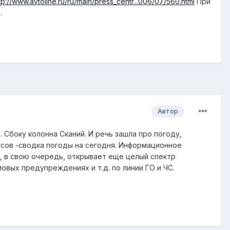
tp://www.avtoline.ru/ru/main/press_centr...006/07/560.html
При
.
Автор
 Сбоку колонна Сканий. И речь зашла про погоду,
усов -сводка погоды на сегодня. Информационное
о, в свою очередь, открывает еще целый спектр
овых предупреждениях и т.д. по линии ГО и ЧС.