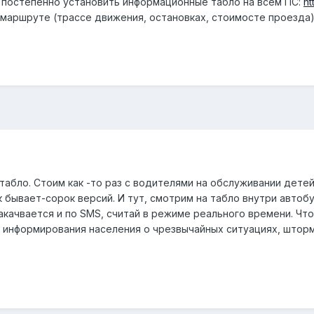
 постепенно установить информационные табло на всем ПС:
ht
 маршруте (трассе движения, остановках, стоимосте проезда)
абло. Стоим как -то раз с водителями на обслуживании детей.
к бывает-сорок версий. И тут, смотрим на табло внутри автоб
акачвается и по SMS, считай в режиме реального времени. Чт
я информирования населения о чрезвычайных ситуациях, шторм