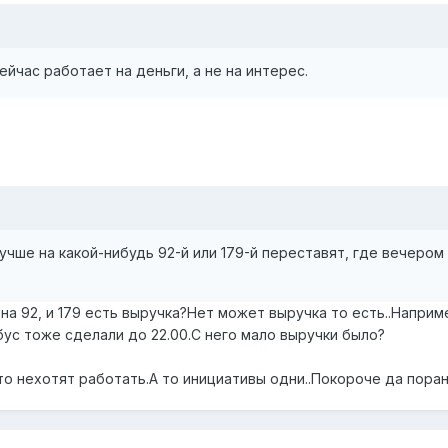
йчас работает на деньги, а не на интерес.
учше на какой-нибудь 92-й или 179-й переставят, где вечером
 на 92, и 179 есть выручка?Нет может выручка то есть..Наприм
обус тоже сделали до 22.00.С него мало выручки было?
осто нехотят работать.А то инициативы одни..Покороче да пора