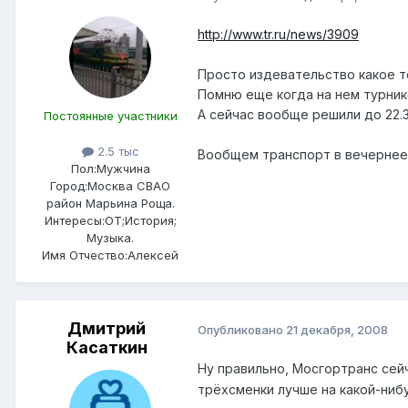
http://www.tr.ru/news/3909
Просто издевательство какое т
Помню еще когда на нем турникет
А сейчас вообще решили до 22.3
Постоянные участники
2.5 тыс
Вообщем транспорт в вечернее 
Пол:
Мужчина
Город:
Москва СВАО
район Марьина Роща.
Интересы:
ОТ;История;
Музыка.
Имя Отчество:
Алексей
Дмитрий
Опубликовано
21 декабря, 2008
Касаткин
Ну правильно, Мосгортранс сейча
трёхсменки лучше на какой-нибу