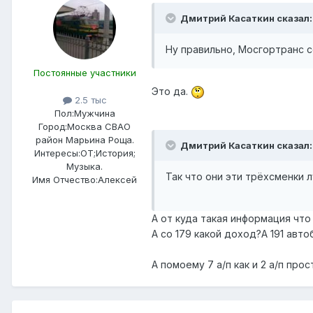
Дмитрий Касаткин сказал:
Ну правильно, Мосгортранс се
Постоянные участники
Это да.
2.5 тыс
Пол:
Мужчина
Город:
Москва СВАО
район Марьина Роща.
Дмитрий Касаткин сказал:
Интересы:
ОТ;История;
Музыка.
Так что они эти трёхсменки л
Имя Отчество:
Алексей
А от куда такая информация что
А со 179 какой доход?А 191 авт
А помоему 7 а/п как и 2 а/п пр