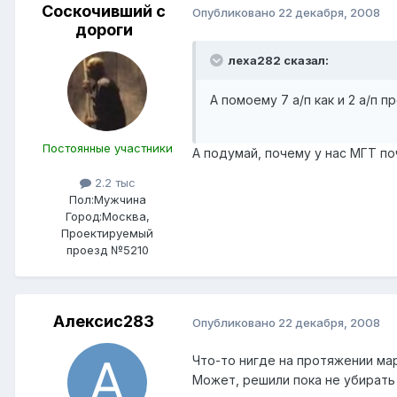
Соскочивший с
Опубликовано
22 декабря, 2008
дороги
леха282 сказал:
А помоему 7 а/п как и 2 а/п 
Постоянные участники
А подумай, почему у нас МГТ по
2.2 тыс
Пол:
Мужчина
Город:
Москва,
Проектируемый
проезд №5210
Алексис283
Опубликовано
22 декабря, 2008
Что-то нигде на протяжении ма
Может, решили пока не убирать