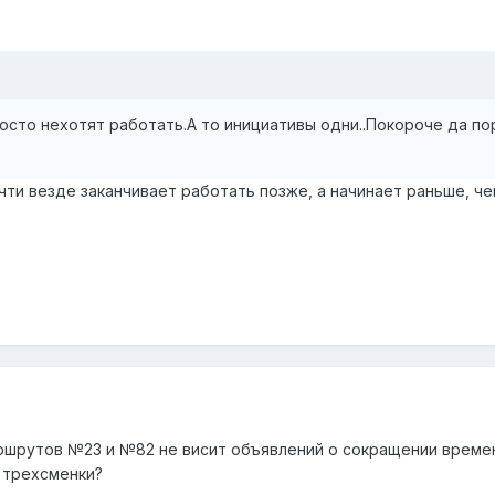
просто нехотят работать.А то инициативы одни..Покороче да по
чти везде заканчивает работать позже, а начинает раньше, чем
ршрутов №23 и №82 не висит объявлений о сокращении времен
 трехсменки?