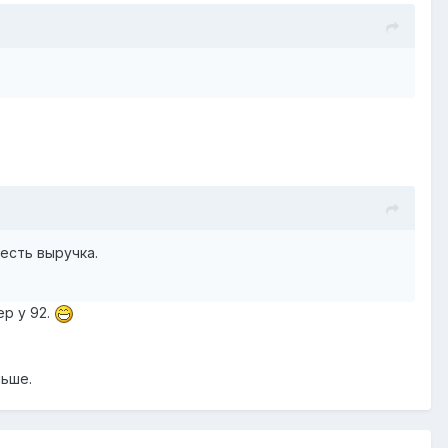
 есть выручка.
ер у 92.
ньше.