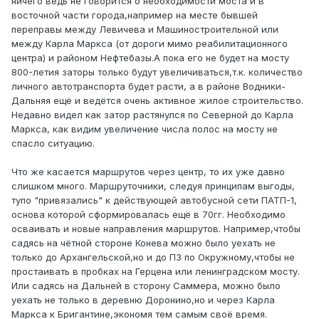
ничего ведь не говорится о необходимости моста и в
восточной части города,например на месте бывшей
переправы между Левичева и Машиностроительной или
между Карла Маркса (от дороги мимо реабилитационного
центра) и районом Нефтебазы.А пока его не будет на мосту
800-летия заторы только будут увеличиваться,т.к. количество
личного автотранспорта будет расти, а в районе Водники-
Дальняя ещё и ведётся очень активное жилое строительство.
Недавно видел как затор растянулся по Северной до Карла
Маркса, как видим увеличение числа полос на мосту не
спасло ситуацию.
Что же касается маршрутов через центр, то их уже давно
слишком много. Маршруточники, следуя принципам выгоды,
тупо "привязались" к действующей автобусной сети ПАТП-1,
основа которой сформировалась ещё в 70гг. Необходимо
осваивать и новые направления маршрутов. Например,чтобы
садясь на чётной стороне Конева можно было уехать не
только до Архангельской,но и до ПЗ по Окружному,чтобы не
простаивать в пробках на Герцена или ленинградском мосту.
Или садясь на Дальней в сторону Саммера, можно было
уехать не только в деревню Доронино,но и через Карла
Маркса к Бригантине,экономя тем самым своё время.