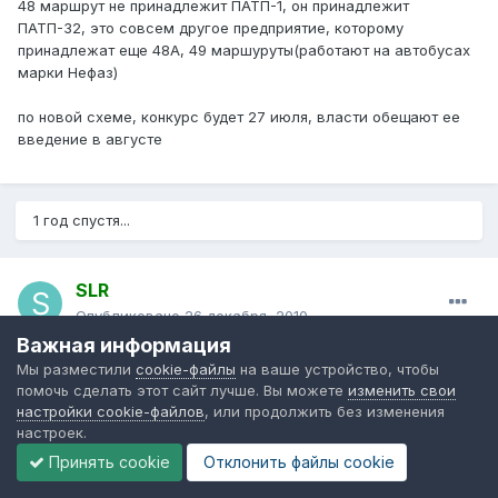
48 маршрут не принадлежит ПАТП-1, он принадлежит
ПАТП-32, это совсем другое предприятие, которому
принадлежат еще 48А, 49 маршуруты(работают на автобусах
марки Нефаз)
по новой схеме, конкурс будет 27 июля, власти обещают ее
введение в августе
1 год спустя...
SLR
Опубликовано
26 декабря, 2010
Важная информация
c 01.01.11 в Вологде новая схема маршрутов
Мы разместили
cookie-файлы
на ваше устройство, чтобы
1 Щетинина — Льнокомбинат
помочь сделать этот сайт лучше. Вы можете
изменить свои
2 Бригантина — Льнокомбинат
настройки cookie-файлов
, или продолжить без изменения
3 Лукьяново — Семёнково
настроек.
4 Дальняя — Поликлиника — ВПЗ
Принять cookie
Отклонить файлы сookie
5 Мясокомбинат — Лукьяново
6 Больничный комплекс — Дальняя