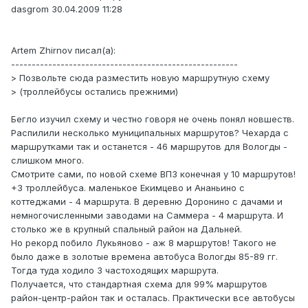
dasgrom 30.04.2009 11:28
Artem Zhirnov писал(а):
-------------------------------------------------------
> Позвольте сюда разместить новую маршрутную схему
> (троллейбусы остались прежними)
Бегло изучил схему и честно говоря не очень понял новшеств.
Распилили несколько муниципальных маршрутов? Чехарда с
маршрутками так и останется - 46 маршрутов для Вологды -
слишком много.
Смотрите сами, по новой схеме ВПЗ конечная у 10 маршрутов!
+3 троллейбуса. маленькое Екимцево и Ананьино с
коттеджами - 4 маршрута. В деревню Доронино с дачами и
немногочисленными заводами на Саммера - 4 маршрута. И
столько же в крупный спальный район на Дальней.
Но рекорд побило Лукьяново - аж 8 маршрутов! Такого не
было даже в золотые времена автобуса Вологды 85-89 гг.
Тогда туда ходило 3 частоходящих маршрута.
Получается, что стандартная схема для 99% маршрутов
район-центр-район так и осталась. Практически все автобусы