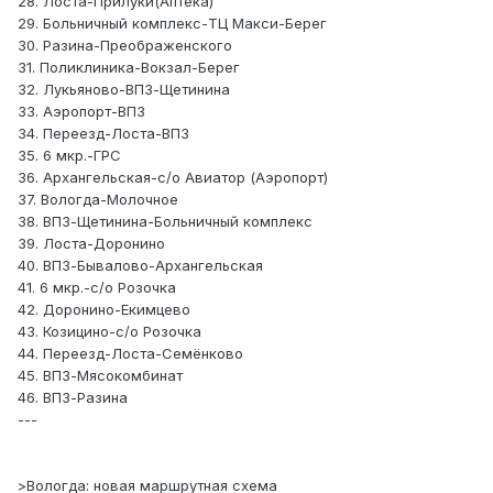
28. Лоста-Прилуки(Аптека)
29. Больничный комплекс-ТЦ Макси-Берег
30. Разина-Преображенского
31. Поликлиника-Вокзал-Берег
32. Лукьяново-ВПЗ-Щетинина
33. Аэропорт-ВПЗ
34. Переезд-Лоста-ВПЗ
35. 6 мкр.-ГРС
36. Архангельская-с/о Авиатор (Аэропорт)
37. Вологда-Молочное
38. ВПЗ-Щетинина-Больничный комплекс
39. Лоста-Доронино
40. ВПЗ-Бывалово-Архангельская
41. 6 мкр.-с/о Розочка
42. Доронино-Екимцево
43. Козицино-с/о Розочка
44. Переезд-Лоста-Семёнково
45. ВПЗ-Мясокомбинат
46. ВПЗ-Разина
---
>Вологда: новая маршрутная схема