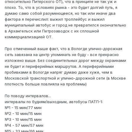
относительно Питерского ОТ), что в принципе не так уж и
плохо. То, что в условиях рынка - это будет долгий путь, я
думаю само собой разумеющееся, но так или иначе два
фактора я перечислил: выжил троллейбус и выжил
муниципальный автобус и город не превратился окончательно
в Архангельск или Петрозаводск с их сплошной
коммерциализацией ОТ.
Про отмеченный выше факт, что в Вологде улично-дорожная
сеть завязана на центр упоминать не буду - все прекрасно
изложено выше. Без соединительных дорог между окраинами
не будет и периферийных маршрутов. А периферийными
пробивками в Вологде напряг думаю даже хуже, чем в
Московской транспортной и улично-дорожной сети (в Москве
плотность больше повлияла на проблемы)
По поводу интервалов...
интервалы по будням/выходным, автобусы ПАТП-1:
№1 - 15 мин/77 мин
№2 - 10 мин/15 мин
№3 - 10 мин/15 мин
№4 - 57 мин/57 мин
№5 - 33 мин/66 мин