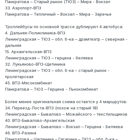
Панкратова – Старый рынок (ТЮЗ) – Мира - Вокзал
33. Аэропорт-ВПЗ
Панкратова – Тепличный – Вокзал – Мира - Заречье
Троллейбусы по основной трассе дублируют 4 автобуса:
4. Дальняя-Поликлиника-ВПЗ
Ленинградская – ТЮЗ – обл. б-ка – драмтеатр – северная -
дальняя
15. Архангельская-ВПЗ
Ленинградская – ТЮЗ – герцена - беляева
32. Лукьяново-ВПЗ-Щетинина
Ленинградская – ТЮЗ – обл. б-ка – старый рынок -
пролетарская
45. ВПЗ-Мясокомбинат
Панкратова – ТЮЗ – Герцена - Льнокомбинат
Более менее оригинальная схема остается у 4 маршрутов:
34. Переезд-Лоста-ВПЗ (похож на старый 18)
Ленинградская – Бывалово – Можайского – текстильщиков
40. ВПЗ-Бывалово-Архангельская
Ленинградская – Бывалово – Вокзал – Герцена - Беляева
46. ВПЗ-Разина
Панкратова – Щетинина – Гагарина – ТЮЗ – обл. б-ка –