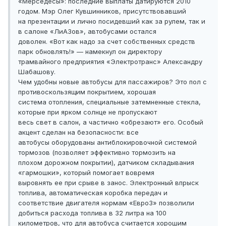
«Мерседесы»: последние выплаты датируются 2010
годом. Мэр Олег Кувшинников, присутствовавший
на презентации и лично посидевший как за рулем, так и
в салоне «ЛиАЗов», автобусами остался
доволен. «Вот как надо за счет собственных средств
парк обновлять!» — намекнул он директору
трамвайного предприятия «Электротранс» Александру
Шабашову.
Чем удобны новые автобусы для пассажиров? Это пол с
противоскользящим покрытием, хорошая
система отопления, специальные затемненные стекла,
которые при ярком солнце не пропускают
весь свет в салон, а частично «обрезают» его. Особый
акцент сделан на безопасности: все
автобусы оборудованы антиблокировочной системой
тормозов (позволяет эффективно тормозить на
плохом дорожном покрытии), датчиком складывания
«гармошки», который помогает вовремя
выровнять ее при срыве в занос. Электронный впрыск
топлива, автоматическая коробка передач и
соответствие двигателя нормам «Евро3» позволили
добиться расхода топлива в 32 литра на 100
километров, что для автобуса считается хорошим