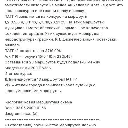
вместимости автобуса не менее 40 человек. Хотя не факт, что
после конкурса все газели сразу исчезнут.
ПАТП-1 заявляется на конкурс на маршруты
1,2,3,5,6,8,10,11,16,17,18,19,20,21,25. На этих маршрутах
муниципалы могут обеспечить нормальное количество
выходов, интервалы. У них существует маршрутная
инфраструктура- графики, КП, диспетчеризация, остановки,
аншлаги.
ПАТП-2 останется на 37(б.99).
А/к 1116 – получит 15(б.48) и 23(б.49)
Оставшиеся 28 маршрутов будут поделены между
владельцами 200 ПАЗов.
Итог конкурса:
1)Ликвидируется 13 маршрутов ПАТП-1.
2)У жителей города возникает новая путаница с
перенумерациями маршрутов.
>Вологда: новая маршрутная схема
Denis 03.05.2009 01:56
dasgrom писал(а):
-------------------------------------------------------
> Естественно, большинство маршрутов должно