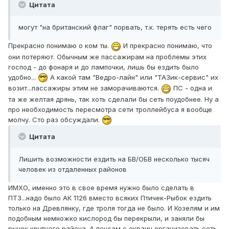
Цитата
могут "на британский флаг" порвать, т.к. терять есть чего
Прекрасно понимаю о ком ты.
И прекрасно понимаю, что
они потеряют. Обычным же пассажирам на проблемы этих
господ - до фонаря и до лампочки, лишь бы ездить было
удобно...
А какой там "Ведро-лайн" или "ТАЗик-сервис" их
возит...пассажиры этим не заморачиваются.
ПС - одна и
та же желтая дрянь, так хоть сделали бы сеть поудобнее. Ну а
про необходимость пересмотра сети троллейбуса я вообще
молчу. Сто раз обсуждали.
Цитата
Лишить возможности ездить на БВ/ОБВ несколько тысяч
человек из отдаленных районов
ИМХО, именно это в свое время нужно было сделать в
ПТЗ...надо было АК 1126 вместо всяких Птичек-Рыбок ездить
только на Древлянку, где троля тогда не было. И Козелям и им
подобным немножко кислород бы перекрыли, и заняли бы
рынок крупного района. А пенсам с окраин организовать сеть