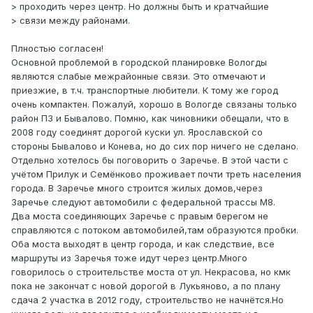
> проходить через центр. Но должны быть и кратчайшие
> связи между районами.
Плностью согласен!
Основной проблемой в городской планировке Вологды
являются слабые межрайонные связи. Это отмечают и
приезжие, в т.ч. транспортные любители. К тому же город
очень компактен. Пожалуй, хорошо в Вологде связаны только
район ПЗ и Бывалово. Помню, как чиновники обещали, что в
2008 году соединят дорогой куски ул. Ярославской со
стороны Бывалово и Конева, но до сих пор ничего не сделано.
Отдельно хотелось бы поговорить о Заречье. В этой части с
учётом Прилук и Семёнково проживает почти треть населения
города. В Заречье много строится жилых домов,через
Заречье следуют автомобили с федеральной трассы М8.
Два моста соединяющих Заречье с правым берегом не
справляются с потоком автомобилей,там образуются пробки.
Оба моста выходят в центр города, и как следствие, все
маршруты из Заречья тоже идут через центр.Много
говорилось о строительстве моста от ул. Некрасова, но кмк
пока не закончат с новой дорогой в Лукьяново, а по плану
сдача 2 участка в 2012 году, строительство не начнётся.Но