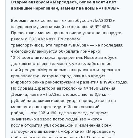
Старые автобусы «Мерседес», более десяти лет
возившие череповчан, заменят на новые «ЛиАЗы»
Восемь новых сочлененных автобусов «ЛиАЗ6212»
закуплены муниципальной автоколонной № 1456.
Презентация машин прошла вчера утром на площадке
рядом с СКЗ «Алмаз». По словам
транспортников, эта партия «ЛиАЗов» — не последняя;
ежегодно планируется обновлять примерно
10 % всего автопарка предприятия. Новые автобусы
должны постепенно заменить уже выработавшие
свой ресурс «Мерседесы» голицынского и турецкого
производства, которые город купил на кредит
Мирового банка реконструкции и развития в 1990х годах.
По словам директора автоколонны № 1456 Евгения
Демина, новые «ЛиАЗы» стоимостью по 3,9 млн
рублей пассажиры вскоре увидят прежде всего на
маршрутах, которые идут в Зашекснинский
район, — это 13й и 18й, где за последнее время
значительно возрос поток людей (во многом
после открытия ул. Городецкой и изменения схем
автобусного движения). «Короткие» «Мерседесы»,
работающие сейчас на маршруте № 13, частично