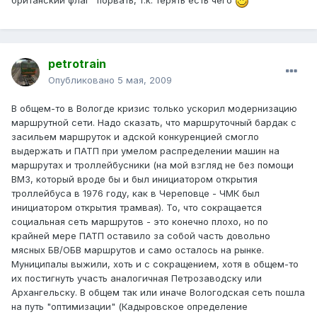
британский флаг" порвать, т.к. терять есть чего
petrotrain
Опубликовано
5 мая, 2009
В общем-то в Вологде кризис только ускорил модернизацию
маршрутной сети. Надо сказать, что маршруточный бардак с
засильем маршруток и адской конкуренцией смогло
выдержать и ПАТП при умелом распределении машин на
маршрутах и троллейбусники (на мой взгляд не без помощи
ВМЗ, который вроде бы и был инициатором открытия
троллейбуса в 1976 году, как в Череповце - ЧМК был
инициатором открытия трамвая). То, что сокращается
социальная сеть маршрутов - это конечно плохо, но по
крайней мере ПАТП оставило за собой часть довольно
мясных БВ/ОБВ маршрутов и само осталось на рынке.
Муниципалы выжили, хоть и с сокращением, хотя в общем-то
их постигнуть участь аналогичная Петрозаводску или
Архангельску. В общем так или иначе Вологодская сеть пошла
на путь "оптимизации" (Кадыровское определение