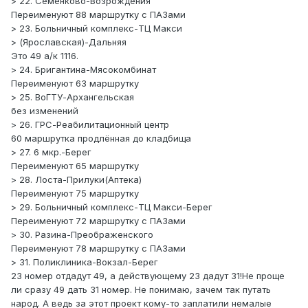
> 22. Семёнково-Возрождения
Переименуют 88 маршрутку с ПАЗами
> 23. Больничный комплекс-ТЦ Макси
> (Ярославская)-Дальняя
Это 49 а/к 1116.
> 24. Бригантина-Мясокомбинат
Переименуют 63 маршрутку
> 25. ВоГТУ-Архангельская
без изменений
> 26. ГРС-Реабилитационный центр
60 маршрутка продлённая до кладбища
> 27. 6 мкр.-Берег
Переименуют 65 маршрутку
> 28. Лоста-Прилуки(Аптека)
Переименуют 75 маршрутку
> 29. Больничный комплекс-ТЦ Макси-Берег
Переименуют 72 маршрутку с ПАЗами
> 30. Разина-Преображенского
Переименуют 78 маршрутку с ПАЗами
> 31. Поликлиника-Вокзал-Берег
23 номер отдадут 49, а действующему 23 дадут 31!Не проще
ли сразу 49 дать 31 номер. Не понимаю, зачем так путать
народ. А ведь за этот проект кому-то заплатили немалые