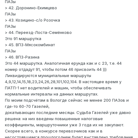
ПАЗы
> 42. Доронино-Екимцево
ПАЗы
> 43. Козицино-с/о Розочка
ПАЗы
> 44. Переезд-Лоста-Семёнково
Это 91 маршрутка
> 45. ВПЗ-Мясокомбинат
ПАЗы
> 46. ВПЗ-Разина
Это 44 маршрутка. Аналогичная ерунда как и с 23, т.е. 44
номер отдадут 91, чтобы потом 46 присвоить 44 )))
Ликвидируются муниципальные маршруты
4,9,12,14,15,18,23,24,26,28,101,102,104. В настоящее время у
ПАТП-1 нет водителей и машин, чтобы обеспечивать
нормальные интервалы на данных маршрутах.
По моим подсчётам в Вологде сейчас не менее 200 ПАЗов и
где-то 60-70 Газелей,
докатывающих последние месяцы. Судьба Газелей уже давно
решена: на них введены повышенные налоговые
коэффициенты, маршруточники уже 3 года их не закупают.
Скорее всего, в конкурсе перевозчиков как и в
несостоявшемся прошлогоднем будет выставлено требование