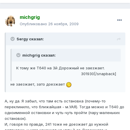
michgrig
Опубликовано
26 ноября, 2009
Sergy сказал:
michgrig сказал:
К тому же Тб40 на 3й Дорожный не заезжает.
301930[/snapback]
не заезжает, зато доезжает
А, ну да. Я забыл, что там есть остановка (почему-то
переклинило, что ближайшая - м.УАЯ). Тогда можно и Тб40 до
одноименной остановки и чуть-чуть пройти (пару маленьких
остановок).
И, говоря по правде, 241 тоже не доезжает до нужной
остановки, у него конечная на углу 3-го Дорожного и