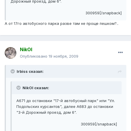
Дорожный проезд, дом 6".
300959[/snapback]
А от 17го автобусного парка разве там не проще пешком?..
NikOl
Опубликовано
19 ноября, 2009
Irbiss сказал:
NikOl сказал:
А671 до остановки "17-й автобусный парк" или "Ул.
Подольских курсантов", далее А683 до остановки
"3-й Дорожный проезд, дом 6".
300959[/snapback]