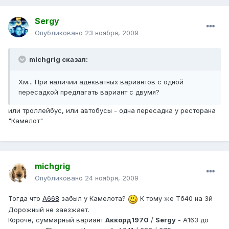
Sergy
Опубликовано
23 ноября, 2009
michgrig сказал:
Хм... При наличии адекватных вариантов с одной
пересадкой предлагать вариант с двумя?
или троллейбус, или автобусы - одна пересадка у ресторана
"Камелот"
michgrig
Опубликовано
24 ноября, 2009
Тогда что
А668
забыл у Камелота?
К тому же Тб40 на 3й
Дорожный не заезжает.
Короче, суммарный вариант
Аккорд1970
/
Sergy
- А163 до