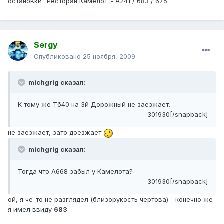
остановки "Ресторан Камелот"- А241 / 683 / 675
Sergy
Опубликовано
25 ноября, 2009
michgrig сказал:
К тому же Тб40 на 3й Дорожный не заезжает.
301930[/snapback]
не заезжает, зато доезжает
michgrig сказал:
Тогда что А668 забыл у Камелота?
301930[/snapback]
ой, я че-то не разглядел (близорукость чертова) - конечно же
я имел ввиду
683