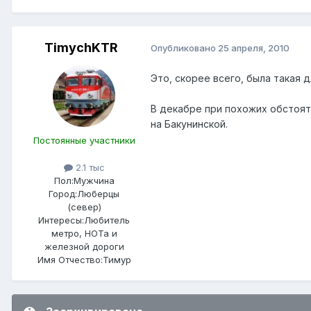
TimychKTR
Опубликовано
25 апреля, 2010
Это, скорее всего, была такая д
В декабре при похожих обстояте
на Бакунинской.
Постоянные участники
2.1 тыс
Пол:
Мужчина
Город:
Люберцы
(север)
Интересы:
Любитель
метро, НОТа и
железной дороги
Имя Отчество:
Тимур