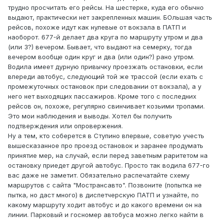
трудно просчитать его рейсы. На шестерке, куда его обычно
выдают, практически нет закрепленных машин. БОльшая часть
рейсов, похоже идут как нулевые от вокзала в ПАТП и
наоборот. 677-й делает два круга по маршруту утром и два
(или 3?) вечером. Бывает, что выдают на семерку, тогда
вечером вообще один круг и два (или один?) рано утром.
Водила имеет дурную привычку проезжать остановки, если
впереди автобус, следующий той же трассой (если ехать с
промежуточных остановок при следовании от вокзала), а у
него нет выходящих пассажиров. Кроме того с последних
рейсов он, похоже, регулярно свинчивает козьими тропами.
Это мои наблюдения и выводы. Хотел бы получить
подтверждения или опровержения.
Ну а тем, кто соберется в Ступино впервые, советую учесть
вышесказанное про проезд остановок и заранее продумать
принятие мер, на случай, если перед заветным раритетом на
остановку приедет другой автобус. Просто так водила 677-го
вас даже не заметит. Обязательно распечатайте схему
маршрутов с сайта "Мострансавто". Позвоните (попытка не
пытка, но даст много) в диспетчерскую ПАТП и узнайте, по
какому маршруту ходит автобус и до какого времени он на
линии. Парковый и госномер автобуса можно легко найти в