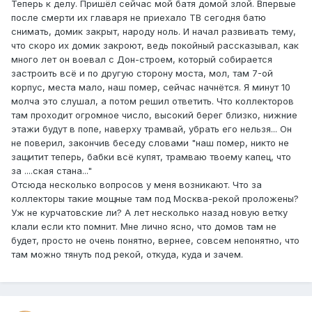
Теперь к делу. Пришёл сейчас мой батя домой злой. Впервые
после смерти их главаря не приехало ТВ сегодня батю
снимать, домик закрыт, народу ноль. И начал развивать тему,
что скоро их домик закроют, ведь покойный рассказывал, как
много лет он воевал с Дон-строем, который собирается
застроить всё и по другую сторону моста, мол, там 7-ой
корпус, места мало, наш помер, сейчас начнётся. Я минут 10
молча это слушал, а потом решил ответить. Что коллекторов
там проходит огромное число, высокий берег близко, нижние
этажи будут в попе, наверху трамвай, убрать его нельзя... Он
не поверил, закончив беседу словами "наш помер, никто не
защитит теперь, бабки всё купят, трамваю твоему капец, что
за ....ская стана..."
Отсюда несколько вопросов у меня возникают. Что за
коллекторы такие мощные там под Москва-рекой проложены?
Уж не курчатовские ли? А лет несколько назад новую ветку
клали если кто помнит. Мне лично ясно, что домов там не
будет, просто не очень понятно, вернее, совсем непонятно, что
там можно тянуть под рекой, откуда, куда и зачем.