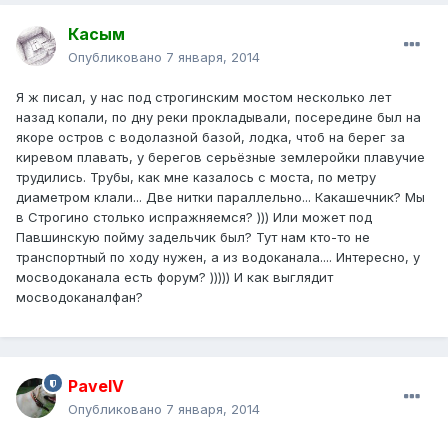
Касым
Опубликовано
7 января, 2014
Я ж писал, у нас под строгинским мостом несколько лет
назад копали, по дну реки прокладывали, посередине был на
якоре остров с водолазной базой, лодка, чтоб на берег за
киревом плавать, у берегов серьёзные землеройки плавучие
трудились. Трубы, как мне казалось с моста, по метру
диаметром клали... Две нитки параллельно... Какашечник? Мы
в Строгино столько испражняемся? ))) Или может под
Павшинскую пойму задельчик был? Тут нам кто-то не
транспортный по ходу нужен, а из водоканала.... Интересно, у
мосводоканала есть форум? ))))) И как выглядит
мосводоканалфан?
PavelV
Опубликовано
7 января, 2014