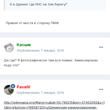
А в Щукино где КНС на том берегу?
Правее от моста в сторону ПМЖ.
Касым
Опубликовано
7 января, 2014
Да где? Я фотографически там всё помню. Замаскирован
подо что?
PavelV
Опубликовано
7 января, 2014
http://wikimapia.org/#lang=ru&lat=55.796215&lon=37.452092&z=1
5&m=b&show=/19658720/ru/Щукинская-канализационная-