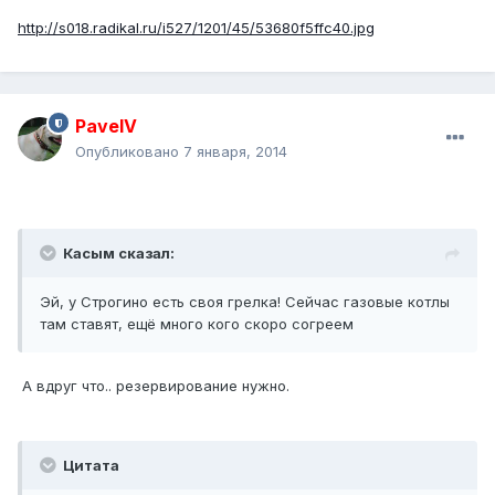
http://s018.radikal.ru/i527/1201/45/53680f5ffc40.jpg
PavelV
Опубликовано
7 января, 2014
Касым сказал:
Эй, у Строгино есть своя грелка! Сейчас газовые котлы
там ставят, ещё много кого скоро согреем
А вдруг что.. резервирование нужно.
Цитата