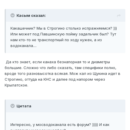
Касым сказал:
Какашечник? Мы в Строгино столько испражняемся? )))
Или может под Павшинскую пойму задельчик был? Тут
нам кто-то не транспортный по ходу нужен, а из
водоканала....
Да кто знает, если канаха безнапорная то и диаметры
большие. Сложно что либо сказать, там специфики полно,
вроде того разновысотка всякая. Мож кал из Щукина идет в
Строгино, оттуда на КНС и далее под напором через
Крылатское.
Цитата
Интересно, у мосводоканала есть форум? ))))) И как