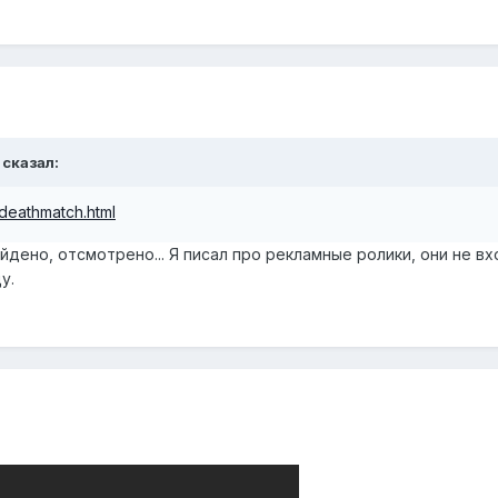
 сказал:
y_deathmatch.html
йдено, отсмотрено... Я писал про рекламные ролики, они не вх
у.