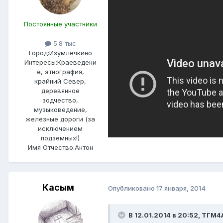
Постоянные участники
5.8 тыс
Город:
Изумлечкино
Интересы:
Краеведени
е, этнография,
крайний Север,
деревянное
зодчество,
музыковедение,
железные дороги (за
исключением
подземных!)
Имя Отчество:
Антон
Касым
Опубликовано
17 января, 2014
В 12.01.2014 в 20:52, ТГМ4