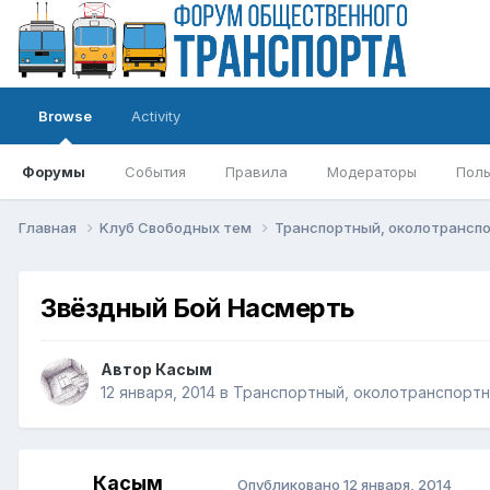
Browse
Activity
Форумы
События
Правила
Модераторы
Поль
Главная
Kлуб Свободных тем
Транспортный, околотрансп
Звёздный Бой Насмеpть
Автор
Касым
12 января, 2014
в
Транспортный, околотранспортн
Касым
Опубликовано
12 января, 2014