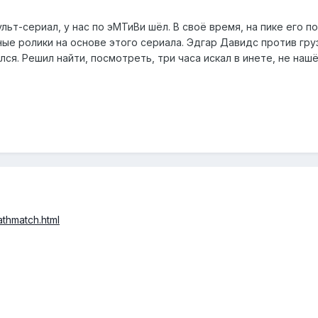
льт-сериал, у нас по эМТиВи шёл. В своё время, на пике его п
ые ролики на основе этого сериала. Эдгар Давидс против груз
лся. Решил найти, посмотреть, три часа искал в инете, не наш
eathmatch.html