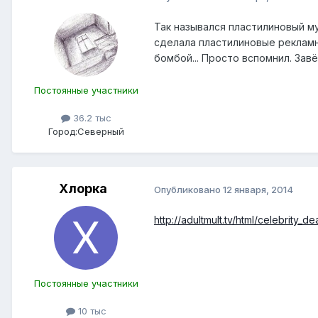
Так назывался пластилиновый му
сделала пластилиновые рекламн
бомбой... Просто вспомнил. Завё
Постоянные участники
36.2 тыс
Город:
Северный
Хлорка
Опубликовано
12 января, 2014
http://adultmult.tv/html/celebrity_d
Постоянные участники
10 тыс