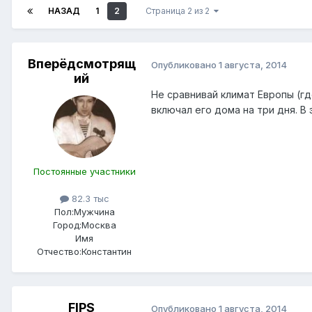
НАЗАД
1
2
Страница 2 из 2
Вперёдсмотрящ
Опубликовано
1 августа, 2014
ий
Не сравнивай климат Европы (гд
включал его дома на три дня. В 
Постоянные участники
82.3 тыс
Пол:
Мужчина
Город:
Москва
Имя
Отчество:
Константин
FIPS
Опубликовано
1 августа, 2014