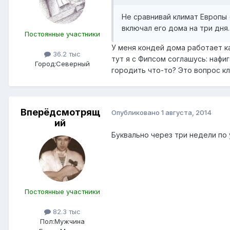
Не сравнивай климат Европы (
включал его дома на три дня.
Постоянные участники
У меня кондей дома работает ка
36.2 тыс
тут я с Фипсом соглашусь: нафи
Город:
Северный
городить что-то? Это вопрос кл
Вперёдсмотрящ
Опубликовано
1 августа, 2014
ий
Буквально через три недели по 
Постоянные участники
82.3 тыс
Пол:
Мужчина