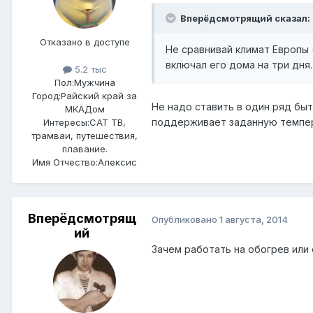
Вперёдсмотрящий сказал:
Отказано в доступе
Не сравнивай климат Европы (
включал его дома на три дня.
5.2 тыс
Пол:
Мужчина
Город:
Райский край за
Не надо ставить в один ряд бы
МКАДом
поддерживает заданную темпера
Интересы:
САТ ТВ,
трамваи, путешествия,
плавание.
Имя Отчество:
Алексис
Вперёдсмотрящ
Опубликовано
1 августа, 2014
ий
Зачем работать на обогрев или