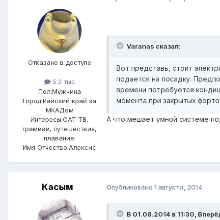
Varanas сказал:
Отказано в доступе
Вот представь, стоит электри
подается на посадку. Предпо
5.2 тыс
времени потребуется кондици
Пол:
Мужчина
момента при закрытых форто
Город:
Райский край за
МКАДом
А что мешает умной системе п
Интересы:
САТ ТВ,
трамваи, путешествия,
плавание.
Имя Отчество:
Алексис
Касым
Опубликовано
1 августа, 2014
В 01.08.2014 в 11:30, Впе