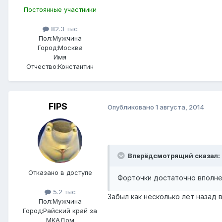
Постоянные участники
82.3 тыс
Пол:
Мужчина
Город:
Москва
Имя
Отчество:
Константин
FIPS
Опубликовано
1 августа, 2014
Вперёдсмотрящий сказал:
Отказано в доступе
Форточки достаточно вполне.
5.2 тыс
Забыл как несколько лет назад 
Пол:
Мужчина
Город:
Райский край за
МКАДом