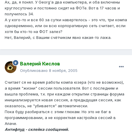
Ах, да, я понял. У Georg'а два компьютера, и оба включены
круглосуточно и постоянно сидят на ФОТе. Вот в 17 часов и
получилось 34.
А у кого-то и все 60 за сутки навертелось - это что, три компа
одновременно, или он всю корпоративную сеть считает, если
хотя бы кто-то на ФОТ залез?
Нет, Валерий, с Вашим счётчиком явно какая-то лажа.
Валерий Кислов
Опубликовано
8 ноября, 2005
Считает ся не время работы компа юзера (что не возможно),
а время "жизни" сессии пользователя. Вот с последним и
вышла проблема, т.к. при каждом открытии страницы форума
инициализируется новая сессия, а предыдущая сессия, как
оказалось, не "убивается" автоматически.
Пока буду разбираться с этим глюкам. Но это не баг в
программировании, а не корректная настройка сессий в
Апаче.
Антифлуд - склейка сообщений.