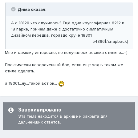
Дима сказал:
А с 18120 что случилось? Ещё одна круглофарная 6212 в
18 парке, причём даже с достаточно симпатичным
дизайном передка, гораздо круче 18301
54366[/snapback]
Мне и самому интересно, но получилось весьма стильно...=)
Практически навороченный бас, если еще зад в таком же
стиле сделать.
а 18301...ну...такой вот он...
Заархивировано
Эта тема находится в архиве и закрыта для
дальнейших ответов.