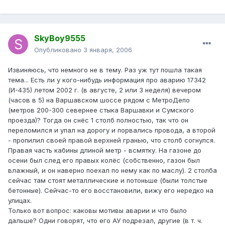
SkyBoy9555
Опубликовано
3 января, 2006
Извиняюсь, что немного не в тему. Раз уж тут пошла такая
тема... Есть ли у кого-нибудь информация про аварию 17342
(И-435) летом 2002 г. (в августе, 2 или 3 неделя) вечером
(часов в 5) на Варшавском шоссе рядом с МетроДепо
(метров 200-300 севернее стыка Варшавки и Сумского
проезда)? Тогда он снёс 1 столб полностью, так что он
переломился и упал на дорогу и порвались провода, а второй
- пропилил своей правой верхней гранью, что столб согнулся.
Правая часть кабины длиной метр - всмятку. На газоне до
осени был след его правых колёс (собственно, газон был
влажный, и он наверно поехал по нему как по маслу). 2 столба
сейчас там стоят металлические и потоньше (были толстые
бетонные). Сейчас-то его восстановили, вижу его нередко на
улицах.
Только вот вопрос: каковы мотивы аварии и что было
дальше? Одни говорят, что его АУ подрезал, другие (в т. ч.