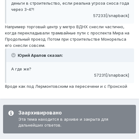
деньги в строительство, если реальна угроза сноса года
через 3-4?!
57233[/snapback]
Например торговый центр у метро ВДНХ снесли частично,
когда перекладывали трамвайные пути с проспекта Мира на
Продольный проезд. Потом при строительстве Монорельса
его снесли совсем.
Юрий Аралов сказал:
А где же?
57231[/snapback]
Вроде как под Лермонтовским на пересечени и с Пронской
Заархивировано
Эта тема находится в архиве и закрыта для
дальнейших ответов.