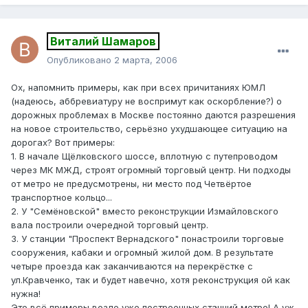
Виталий Шамаров
Опубликовано
2 марта, 2006
Ох, напомнить примеры, как при всех причитаниях ЮМЛ
(надеюсь, аббревиатуру не воспримут как оскорбление?) о
дорожных проблемах в Москве постоянно даются разрешения
на новое строительство, серьёзно ухудшающее ситуацию на
дорогах? Вот примеры:
1. В начале Щёлковского шоссе, вплотную с путепроводом
через МК МЖД, строят огромный торговый центр. Ни подходы
от метро не предусмотрены, ни место под Четвёртое
транспортное кольцо...
2. У "Семёновской" вместо реконструкции Измайловского
вала построили очередной торговый центр.
3. У станции "Проспект Вернадского" понастроили торговые
сооружения, кабаки и огромный жилой дом. В результате
четыре проезда как заканчиваются на перекрёстке с
ул.Кравченко, так и будет навечно, хотя реконструкция ой как
нужна!
Это всё примеры возле уже построенных станций метро! А уж