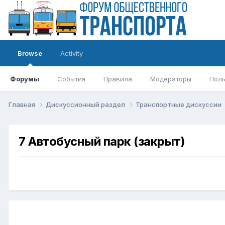
Browse
Activity
Форумы
События
Правила
Модераторы
Поль
Главная
Дискуссионный раздел
Транспортные дискуссии
7 Автобусный парк (закрыт)