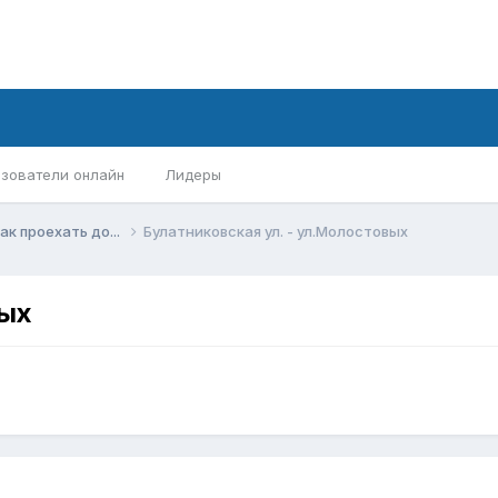
зователи онлайн
Лидеры
ак проехать до...
Булатниковская ул. - ул.Молостовых
вых