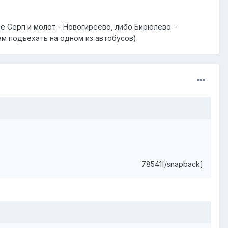
ее Серп и молот - Новогиреево, либо Бирюлево -
там подъехать на одном из автобусов).
78541[/snapback]