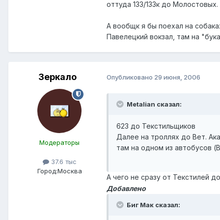
оттуда 133/133к до Молостовых.
А вообщк я бы поехал на собака
Павелецкий вокзал, там на "бук
Зеркало
Опубликовано
29 июня, 2006
Metalian сказал:
623 до Текстильщиков
Далее на троллях до Вет. Ак
Модераторы
там на одном из автобусов (Вч
37.6 тыс
Город:
Москва
А чего не сразу от Текстилей д
Добавлено
Биг Мак сказал: