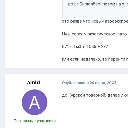
до ст.Бирюлёво, потом на эл
это разве что новый аэроэкспр
Ну и совсем экзотическое, зато
671 + Тм3 + Тб45 + 237
или если недалеко, то перейти п
amid
Опубликовано
29 июня, 2006
до Курской товарной, далее люб
Постоянные участники