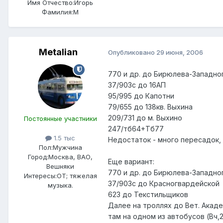
Имя Отчество:
Игорь
Фамилия:
М
Metalian
Опубликовано
29 июня, 2006
770 и др. до Бирюлева-Западно
37/903с до 16АП
95/995 до Капотни
79/655 до 138кв. Выхина
209/731 до м. Выхино
Постоянные участники
247/тб64+Тб77
1.5 тыс
Недостаток - много пересадок, 
Пол:
Мужчина
Город:
Москва, ВАО,
Еще вариант:
Вешняки
770 и др. до Бирюлева-Западно
Интересы:
ОТ; тяжелая
37/903с до Красногвардейской
музыка.
623 до Текстильщиков
Далее на троллях до Вет. Акаде
там на одном из автобусов (Вч,2