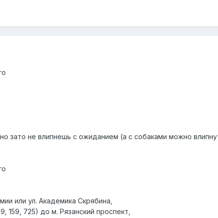
го
но зато не влипнешь с ожиданием (а с собаками можно влипну
го
мии или ул. Академика Скрябина,
9, 159, 725) до м. Рязанский проспект,