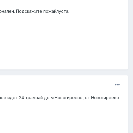
ионален. Подскажите пожайлуста.
 нее идет 24 трамвай до м.Новогиреево, от Новогиреево