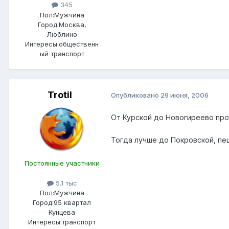
345
Пол:
Мужчина
Город:
Москва,
Люблино
Интересы:
общественн
ый транспорт
Trotil
Опубликовано
29 июня, 2006
От Курской до Новогиреево про
Тогда лучше до Покровской, пе
Постоянные участники
5.1 тыс
Пол:
Мужчина
Город:
95 квартал
Кунцева
Интересы:
транспорт