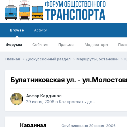
Browse
Activity
Форумы
События
Правила
Модераторы
Поль
Главная
Дискуссионный раздел
Маршруты, остановки
K
Булатниковская ул. - ул.Молосто
Автор
Кардинал
29 июня, 2006
в
Kак проехать до...
Кардинал
Опубликовано
29 июня, 2006