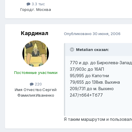
3.3 тыс
Город:
г. Москва
Кардинал
Опубликовано
30 июня, 2006
Metalian сказал:
770 и др. до Бирюлева-Запа
37/903с до 16АП
Постоянные участники
95/995 до Капотни
79/655 до 138кв. Выхина
220
209/731 до м. Выхино
Имя Отчество:
Сергей
247/тб64+Тб77
Фамилия:
Иваненко
Я таким маршрутом и пользовал