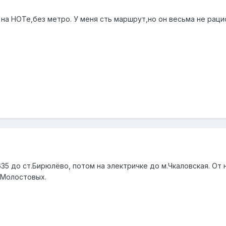
 на НОТе,без метро. У меня сть маршрут,но он весьма не рац
35 до ст.Бирюлёво, потом на электричке до м.Чкаловская. От
.Молостовых.