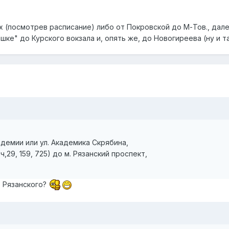
х (посмотрев расписание) либо от Покровской до М-Тов., дал
ашке" до Курского вокзала и, опять же, до Новогиреева (ну и 
адемии или ул. Академика Скрябина,
,29, 159, 725) до м. Рязанский проспект,
о Рязанского?