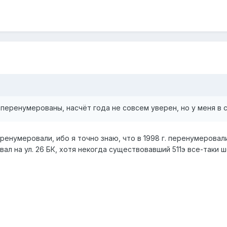
 перенумерованы, насчёт года не совсем уверен, но у меня в 
енумеровали, ибо я точно знаю, что в 1998 г. перенумеровали 51
ал на ул. 26 БК, хотя некогда существовавший 511э все-таки ш