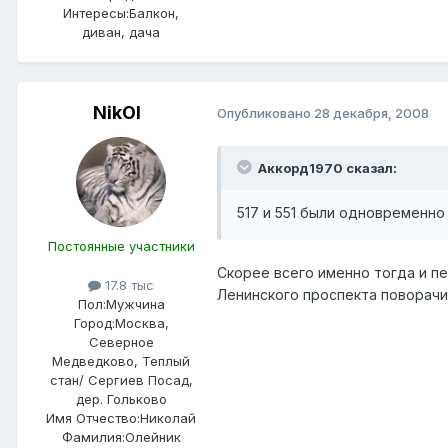
Интересы:
Балкон,
диван, дача
NikOl
Опубликовано
28 декабря, 2008
Аккорд1970 сказал:
517 и 551 были одновременно
Постоянные участники
Скорее всего именно тогда и пер
17.8 тыс
Ленинского проспекта поворачив
Пол:
Мужчина
Город:
Москва,
Северное
Медведково, Теплый
стан/ Сергиев Посад,
дер. Гольково
Имя Отчество:
Николай
Фамилия:
Олейник