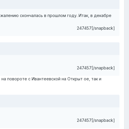
жалению скончалась в прошлом году. Итак, в декабре
247457[/snapback]
247457[/snapback]
 на повороте с Ивантеевской на Открыт ое, так и
247457[/snapback]