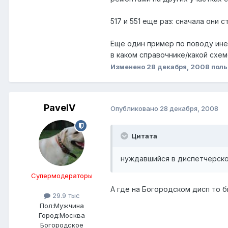
517 и 551 еще раз: сначала они
Еще один пример по поводу инер
в каком справочнике/какой схе
Изменено
28 декабря, 2008
поль
PavelV
Опубликовано
28 декабря, 2008
Цитата
нуждавшийся в диспетчерско
Супермодераторы
А где на Богородском дисп то б
29.9 тыс
Пол:
Мужчина
Город:
Москва
Богородское