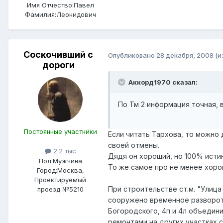
Имя Отчество:
Павел
Фамилия:
Леонидович
Соскочивший с
Опубликовано
28 декабря, 2008
(и
дороги
Аккорд1970 сказал:
По Тм 2 информация точная, 
Постоянные участники
Если читать Тархова, то можно д
своей отмены.
2.2 тыс
Дядя он хороший, но 100% истин
Пол:
Мужчина
То же самое про не менее хоро
Город:
Москва,
Проектируемый
При строительстве ст.м. "Улица
проезд №5210
сооружено временное разворотн
Богородского, 4п и 4л объединил
ремонтами на других участках 