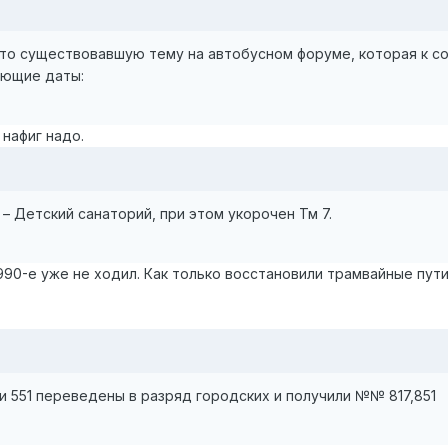
то существовавшую тему на автобусном форуме, которая к со
ующие даты:
 нафиг надо.
е – Детский санаторий, при этом укорочен Тм 7.
990-е уже не ходил. Как только восстановили трамвайные пути
517и 551 переведены в разряд городских и получили №№ 817,851