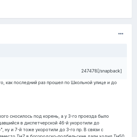
247478[/snapback]
ого, как последний раз прошел по Школьной улице и до
ого сносилось под корень, а у 3-го проезда было
давшийся в диспетчерской 46-й укоротили до
 ну и 7-й тоже укоротили до 3-го пр. В связи с
 вместо Тм7 в богородско-подбельские дали ходил Тм50.