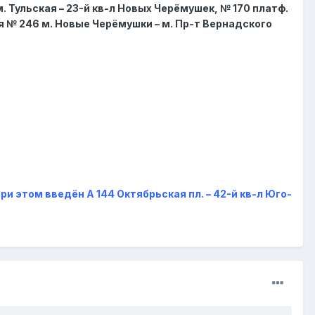
. Тульская – 23-й кв-л Новых Черёмушек, № 170 платф.
я № 246 м. Новые Черёмушки – м. Пр-т Вернадского
при этом введён А 144 Октябрьская пл. – 42-й кв-л Юго-