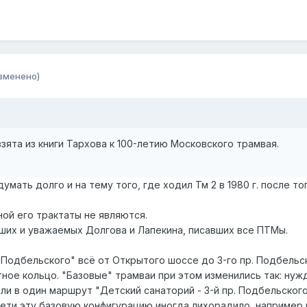
зменено)
взята из книги Тархова к 100-летию Московского трамвая.
умать долго и на тему того, где ходил Тм 2 в 1980 г. после т
ой его трактаты не являются.
ших и уважаемых Долгова и Лапекина, писавших все ПТМы.
 Подбельского" всё от Открытого шоссе до 3-го пр. Подбельск
ое кольцо. "Базовые" трамваи при этом изменились так: нуж
и в один маршрут "Детский санаторий - 3-й пр. Подбельского",
сети эту базовую конфигурацию иногда лихорадило, например