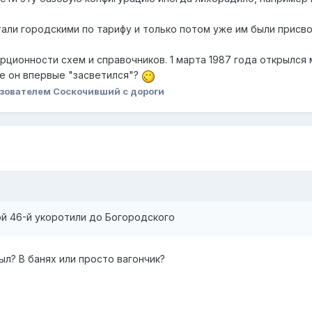
 стали городскими по тарифу и только потом уже им были прис
ционности схем и справочников. 1 марта 1987 года открылся м
ме он впервые "засветился"?
зователем Соскочивший с дороги
й 46-й укоротили до Богородского
ыл? В банях или просто вагончик?