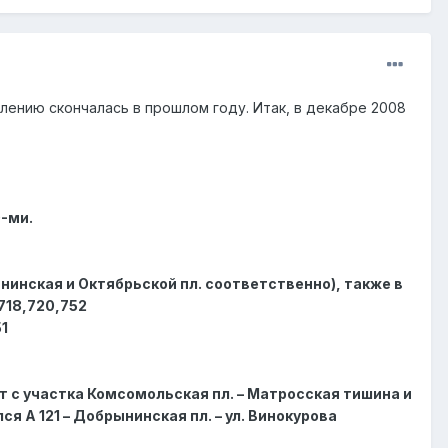
ению скончалась в прошлом году. Итак, в декабре 2008
0-ми.
ынинская и Октябрьской пл. соответственно), также в
718,720,752
51
нят с участка Комсомольская пл. – Матросская тишина и
я А 121 – Добрынинская пл. – ул. Винокурова