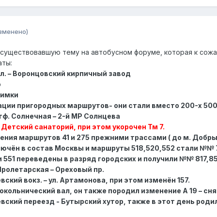
зменено)
существовавшую тему на автобусном форуме, которая к сожал
аты:
я пл. – Воронцовский кирпичный завод
о
Химки
ерации пригородных маршрутов- они стали вместо 200-х 50
атф. Солнечная – 2-й МР Солнцева
 – Детский санаторий, при этом укорочен Тм 7.
вления маршрутов 41 и 275 прежними трассами ( до м. Добр
лючён в состав Москвы и маршруты 518,520,552 стали №№ 
17и 551 переведены в разряд городских и получили №№ 817,8
 Пролетарская – Ореховый пр.
евский вокз. – ул. Артамонова, при этом изменён 157.
 – Сокольнический вал, он также породил изменение А 19 – с
ский переезд - Бутырский хутор, также в этот день родилс