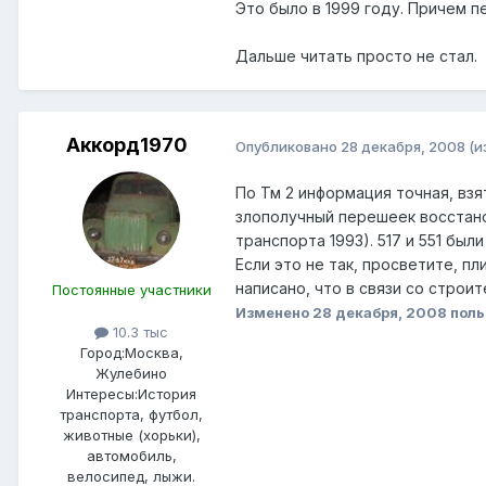
Это было в 1999 году. Причем 
Дальше читать просто не стал.
Аккорд1970
Опубликовано
28 декабря, 2008
(и
По Тм 2 информация точная, взят
злополучный перешеек восстанов
транспорта 1993). 517 и 551 бы
Если это не так, просветите, п
написано, что в связи со строи
Постоянные участники
Изменено
28 декабря, 2008
поль
10.3 тыс
Город:
Москва,
Жулебино
Интересы:
История
транспорта, футбол,
животные (хорьки),
автомобиль,
велосипед, лыжи.