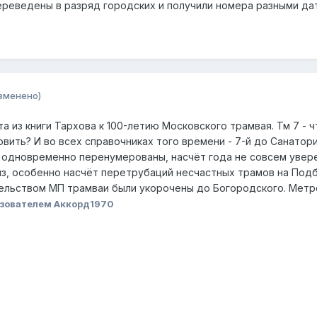
переведены в разряд городских и получили номера разными да
зменено)
а из книги Тархова к 100-летию Московского трамвая. Тм 7 - ч
ить? И во всех справочниках того времени - 7-й до Санатория
ли одновременно перенумерованы, насчёт года не совсем увере
лиз, особенно насчёт перетрубаций несчастных трамов на Подб
тельством МП трамваи были укорочены до Богородского. Метро
зователем Аккорд1970