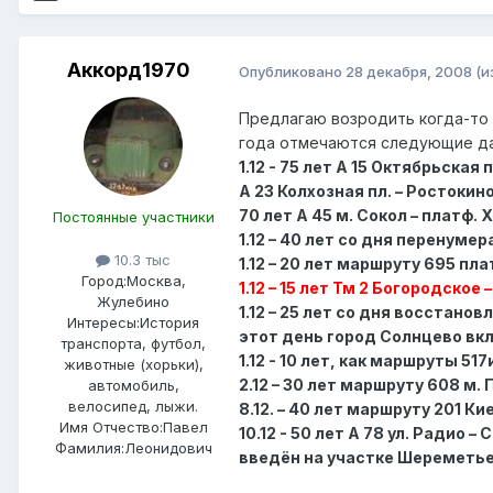
Аккорд1970
Опубликовано
28 декабря, 2008
(и
Предлагаю возродить когда-то 
года отмечаются следующие д
1.12 - 75 лет А 15 Октябрьска
А 23 Колхозная пл. – Ростокин
70 лет А 45 м. Сокол – платф. 
Постоянные участники
1.12 – 40 лет со дня перенум
10.3 тыс
1.12 – 20 лет маршруту 695 пл
Город:
Москва,
1.12 – 15 лет Тм 2 Богородское
Жулебино
1.12 – 25 лет со дня восстано
Интересы:
История
этот день город Солнцево вк
транспорта, футбол,
1.12 - 10 лет, как маршруты 5
животные (хорьки),
2.12 – 30 лет маршруту 608 м.
автомобиль,
велосипед, лыжи.
8.12. – 40 лет маршруту 201 Ки
Имя Отчество:
Павел
10.12 - 50 лет А 78 ул. Радио
Фамилия:
Леонидович
введён на участке Шереметьев