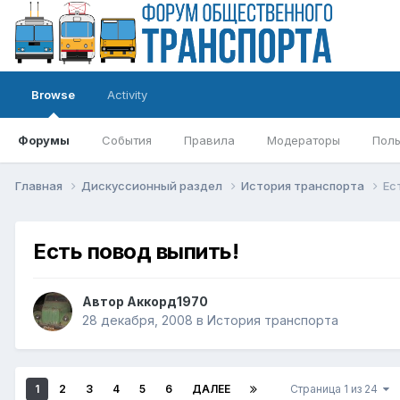
Browse
Activity
Форумы
События
Правила
Модераторы
Поль
Главная
Дискуссионный раздел
История транспорта
Ес
Есть повод выпить!
Автор
Аккорд1970
28 декабря, 2008
в
История транспорта
1
2
3
4
5
6
ДАЛЕЕ
Страница 1 из 24