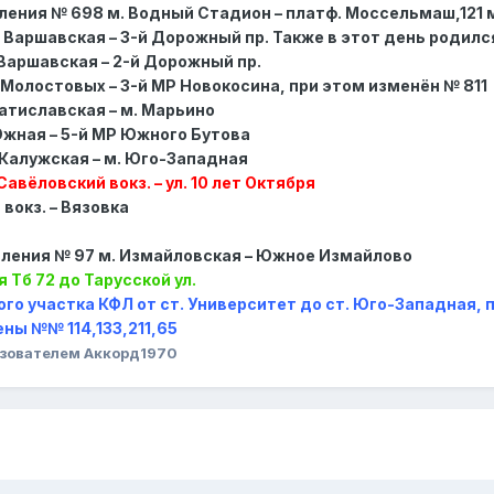
овления № 698 м. Водный Стадион – платф. Моссельмаш,121 м
. Варшавская – 3-й Дорожный пр. Также в этот день родилс
. Варшавская – 2-й Дорожный пр.
ул. Молостовых – 3-й МР Новокосина, при этом изменён № 811
Братиславская – м. Марьино
. Южная – 5-й МР Южного Бутова
. Калужская – м. Юго-Западная
Савёловский вокз. – ул. 10 лет Октября
 вокз. – Вязовка
новления № 97 м. Измайловская – Южное Измайлово
я Тб 72 до Тарусской ул.
ового участка КФЛ от ст. Университет до ст. Юго-Западная, 
ены №№ 114,133,211,65
зователем Аккорд1970